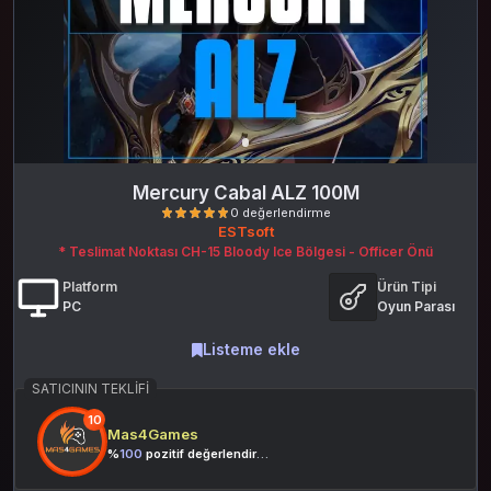
Mercury Cabal ALZ 100M
ESTsoft
* Teslimat Noktası CH-15 Bloody Ice Bölgesi - Officer Önü
Platform
Ürün Tipi
PC
Oyun Parası
Listeme ekle
0 değerlendirme
SATICININ TEKLIFI
10
Mas4Games
%
100
pozitif değerlendirme