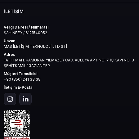
haline getirir.
İLETIŞIM
Vergi Dairesi / Numarası
ŞAHİNBEY / 6121540052
Unvan
MAS İLETİŞİM TEKNOLOJİ LTD STİ
Mercury Sunucusunda Ekonomi
Adres
Nasıl İşliyor?
FATİH MAH. KAMURAN YILMAZER CAD. AÇELYA APT NO: 7 İÇ KAPI NO: 8
ŞEHİTKAMİL/ GAZİANTEP
Pazar sistemi oyuncuların elinde döner. Günlük olarak fiyatlar değişir.
Fırsatlar anlıktır. 100M ALZ ile:
Müşteri Temsilcisi
+90 (850) 241 33 38
Pazardaki nadir item’leri anında kaparsın
İletişim E-Posta
Craftçılarla doğrudan alışveriş yaparsın
Yeni gelen event içeriklerine yatırım yaparsın
Yani ekonomiyle sen oynarsın, ekonomi seni değil.