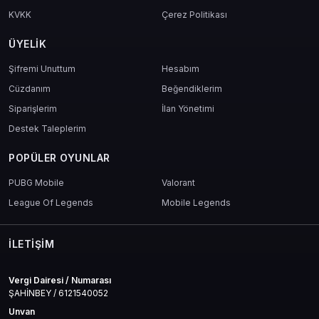
Ödeme sistemi açık ve sorunsuz olacak. Kod hızlı gelecek.
Riot Games ve İçerik Satın Alma:
KVKK
Çerez Politikası
Bunlar benim için olmazsa olmaz.
RP & VP
ÜYELIK
Riot Games oyunlarında oyun içi özelleştirmeler yapmak istiyorsan,
Kendi Tecrübem: Mas4games
Şifremi Unuttum
Hesabım
Riot Points (RP) veya Valorant Points (VP) satın alman gerekiyor. Bu
puanlarla:
Cüzdanım
Beğendiklerim
Bu yüzden Riot Points ve Valorant Points gibi içerikleri hep
Kostüm
Mas4games
üzerinden alıyorum. Neden?
Siparişlerim
Savaş bileti (battle pass)
İlan Yönetimi
İfade, aksesuar, sprey
Destek Taleplerim
Site sade, kafa karıştırmıyor
Profil süslemeleri
Kodlar anında e-posta ile geliyor
Özel ajan görünümü (Valorant) gibi pek çok içeriğe
POPÜLER OYUNLAR
Her zaman çalışan, aktif kodlar
ulaşabiliyorsun.
Ödeme yaparken banka bilgilerin güvende
PUBG Mobile
Valorant
Bu içerikler oyun deneyimini bireyselleştiriyor. Oyunu daha “senin
Bir sorun çıkarsa destek ekibi gerçekten ilgileniyor
oyunun” haline getiriyor. Ben mesela Valorant’ta bir skin aldığımda
League Of Legends
Mobile Legends
o karakterle bağım artıyor. Her maçta “bu benim stilim” diyorum.
Geçen hafta 650 VP aldım. 1 dakika içinde e-posta geldi.
Kodu oyuna girdim, anında aktif oldu. Ne bekleme süresi, ne
Peki Bu Kodlar Nereden Alınmalı?
saçma sapan doğrulamalar...
İLETIŞIM
İşte burada dikkatli olmak gerekiyor. İnternette sahte kod satan
Daha önce League of Legends için RP de aldım, aynı hız,
siteler, çalışmayan kartlar veya dolandırıcılık olayları çok fazla. Bu
aynı rahatlık.
Vergi Dairesi / Numarası
yüzden
orijinal Riot Games
kodlarını güvenilir yerden almak şart.
ŞAHİNBEY / 6121540052
Benim bu konuda tek bir tercihim var:
Riot’un Geleceği
Mas4games
.
Unvan
Neden mi?