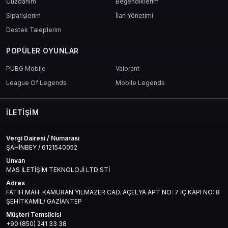
Cüzdanım
Beğendiklerim
Siparişlerim
İlan Yönetimi
Destek Taleplerim
POPÜLER OYUNLAR
PUBG Mobile
Valorant
League Of Legends
Mobile Legends
İLETIŞIM
Vergi Dairesi / Numarası
ŞAHİNBEY / 6121540052
Unvan
MAS İLETİŞİM TEKNOLOJİ LTD STİ
Adres
FATİH MAH. KAMURAN YILMAZER CAD. AÇELYA APT NO: 7 İÇ KAPI NO: 8
ŞEHİTKAMİL/ GAZİANTEP
Müşteri Temsilcisi
+90 (850) 241 33 38