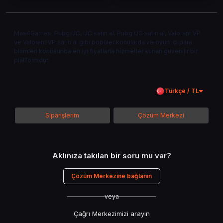
Mas4Games, Pubg UC, UC satın al, Pubg UC satın al, Valorant VP
ve Valorant VP satın al gibi popüler konularda ve oyun içi para
birimleri konusunda en iyi fiyatlarla hizmetler sunan güvenilir bir
platformdur.
Türkçe / TL
Siparişlerim
Çözüm Merkezi
Aklınıza takılan bir soru mu var?
Çözüm Merkezine bağlanın
veya
Çağrı Merkezimizi arayın