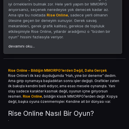
iyi örneklerini bulmak zor. Hele yerli yapım bir MMORPG
arıyorsanız, seçenek neredeyse yok denecek kadar az.
Ama işte bu noktada
Rise Online
, sadece yerli olmanın
ötesine geçen bir deneyim sunuyor. Gerek savaş
mekanikleri, gerek grafik kalitesi, gerekse de topluluk
etkileşimiyle Rise Online, yıllardır aradığımız o “bizden bir
oyun” hissini fazlasıyla veriyor.
devamını oku...
Oyuna ilk girişte kendinizi fantastik bir evrenin ortasında
buluyorsunuz. Light ve Dark olmak üzere iki büyük taraf var.
Her biri kendi bölgesine, mimarisine ve karakteristik yapısına
sahip. Bu da hem PvP tarafında hem de hikâye kısmında
güçlü bir ayrım yaratıyor. Oyuncular olarak baştan taraf
Rise Online – Bildiğin MMORPG’lerden Değil, Daha Gerçek
seçiyorsunuz ve o seçim bütün oyun tarzınızı etkiliyor.
Rise Online’ı ilk kez duyduğumda “Hah, yine bir deneme” dedim.
Ama girip oynamaya başladıktan sonra işler değişti. Grafikler zaten
ilk bakışta kendini belli ediyor, ama esas mesele oynanışta. Yani
olay sadece karakter kasmak değil, oyunun içine giriyorsun
Sınıflar, Gelişim ve Oynanış
resmen.
Rise Online
, bildiğin klasik MMORPG’lerden değil. Kopya
değil, başka oyuna özenmemişler. Kendine ait bir dünyası var.
Dinamiği
Rise Online Nasıl Bir Oyun?
Rise Online’da şu anda dört ana sınıf var: Warrior, Rogue,
Mage ve Priest. Her birinin oynanış tarzı oldukça farklı.
İki taraf var: Light ve Dark. Girişte taraf seçiyorsun ve o seçim, seni
Warrior doğrudan savaşmak isteyenler için, Rogue çevik ve
oyunun geri kalanında nereye sürükleyecek, sen bile tahmin