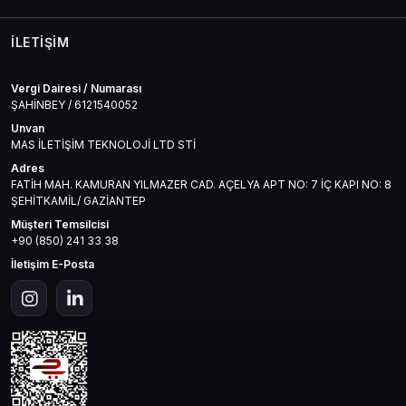
PvE’si yeterli, topluluğu aktif ve en önemlisi, oyun hâlâ
gelişiyor. Yeni sınıflar, güncellemeler, denge ayarları… Hepsi
oyuncuların geri bildirimine göre şekilleniyor.
İLETIŞIM
Bu kategoride senin için Rise Online’a dair en güncel
içerikleri, sınıf rehberlerini, başlangıç ipuçlarını ve ekonomik
Vergi Dairesi / Numarası
stratejileri bir araya getirdik.
ŞAHİNBEY / 6121540052
Unvan
Tüm Rise Online ihtiyaçların için güvenilir adresin:
MAS İLETİŞİM TEKNOLOJİ LTD STİ
Mas4games.
Adres
Hızlı teslimat, uygun fiyat ve oyuncuya değer veren hizmet
FATİH MAH. KAMURAN YILMAZER CAD. AÇELYA APT NO: 7 İÇ KAPI NO: 8
anlayışıyla her zaman yanındayız.
ŞEHİTKAMİL/ GAZİANTEP
Müşteri Temsilcisi
+90 (850) 241 33 38
İletişim E-Posta