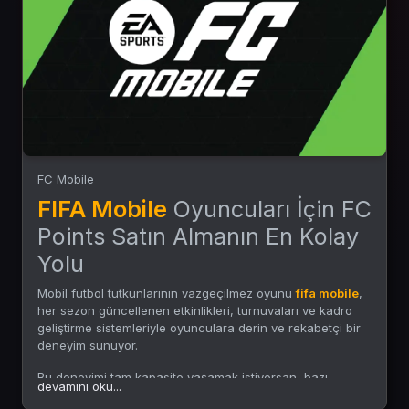
FC Mobile
FIFA Mobile
Oyuncuları İçin FC
Points Satın Almanın En Kolay
Yolu
Mobil futbol tutkunlarının vazgeçilmez oyunu
fifa mobile
,
her sezon güncellenen etkinlikleri, turnuvaları ve kadro
geliştirme sistemleriyle oyunculara derin ve rekabetçi bir
deneyim sunuyor.
Bu deneyimi tam kapasite yaşamak istiyorsan, bazı
devamını oku...
içeriklere doğrudan erişebilmen gerekir.