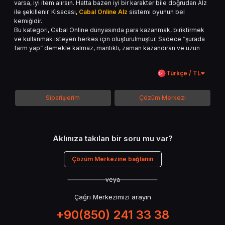
Önemli?
varsa, iyi item alırsın. Hatta bazen iyi bir karakter bile doğrudan Alz
ile şekillenir. Kısacası,
Cabal Online Alz
sistemi oyunun bel
Alz,
Cabal Online
evrenindeki temel para birimidir. Eşya
kemiğidir.
satın almak, item upgrade yapmak, zırh tamiri, skill
Bu kategori, Cabal Online dünyasında para kazanmak, biriktirmek
kitapları, ekipman craft işlemleri, slot açma, ve daha
ve kullanmak isteyen herkes için oluşturulmuştur. Sadece “şurada
birçok sistem doğrudan Alz ile çalışır. Yani sadece “bol
farm yap” demekle kalmaz, mantıklı, zaman kazandıran ve uzun
EXP kasayım” mantığı bu oyunda yetmez. Paranı da iyi
vadede işe yarayan bilgiler sunar.
yönetmelisin.
Türkçe / TL
Cabal Online ve Alz Sistemi
Bazı oyuncular saatlerini harcayıp boss keserek farm
yapar, bazıları ticaretle döndürür. Ama şurası net: Alz
Cabal Online
, yılların eskitemediği, PvE ve PvP’yi harmanlayan
Siparişlerim
Çözüm Merkezi
kasmak oyun içinde ilerlemek kadar önemlidir.
sağlam bir MMORPG'dir. Oyunda sınıf seçimi kadar ekonomi bilgisi
de önemlidir. Çünkü ilerledikçe ihtiyaçların artar. Eşyaları
geliştirmek, slot açmak, zindan girişleri, crafting işlemleri ve daha
nicesi… Hepsi
Alz
gerektirir.
Bu Kategoride Neler Var?
Aklınıza takılan bir soru mu var?
Alz olmadan sadece düşük seviye içeriklere takılı kalırsın. Bu
yüzden,
Cabal Online Alz
kazanmayı öğrenmek, oyunu gerçekten
Bu kategori içerisinde,
Cabal Online Alz
ile ilgili tüm
oynayabilmenin ilk şartıdır.
Çözüm Merkezine bağlanın
detaylara ulaşabileceğin içerikler seni bekliyor. Örnek
Bu Kategoride Neler Var?
başlıklar:
veya
En hızlı Alz kasma rotaları
Bu kategoride, yeni başlayanlardan deneyimli oyunculara kadar
Çağrı Merkezimizi arayın
Düşük level'da farm yapabileceğin en iyi haritalar
herkesin işine yarayacak içerikler yer alır. Gerçek oyuncuların
tecrübelerine dayalı, pratik ve güncel bilgilerle donatılmıştır.
Dungeonlardan Alz çıkar mı? Hangileri mantıklı?
+90(850) 241 33 38
İçeriklerden bazı örnekler:
Drop item’ları satarken dikkat etmen gerekenler