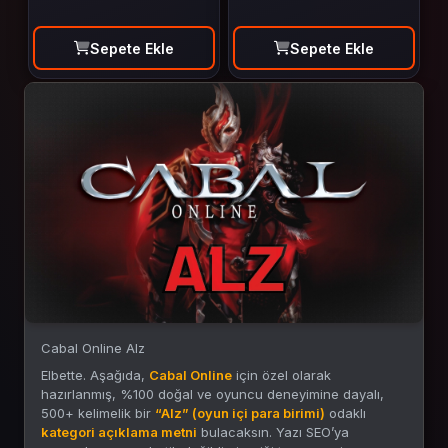
Sepete Ekle
Sepete Ekle
Cabal Online Alz
Elbette. Aşağıda,
Cabal Online
için özel olarak
hazırlanmış, %100 doğal ve oyuncu deneyimine dayalı,
500+ kelimelik bir
“Alz” (oyun içi para birimi)
odaklı
kategori açıklama metni
bulacaksın. Yazı SEO’ya