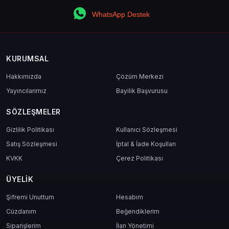
Alz kasmak için en verimli farm rotaları
Takas sistemi ile Alz kazanmanın incelikleri
Hangi zindanlar Alz açısından değerlidir?
WhatsApp Destek
Pazar yerinde fiyat analizi ve “al-sat” rehberi
Boss düşürüp satılabilir item’lar ve fiyatları
Alz biriktirirken yapılan yaygın hatalar
Crafting yoluyla Alz üretimi
Pazar (auction house) stratejileri
Buradaki yazılar teorik bilgiler değil; oyunun içinde zaman
Günlük görevlerden gelen sabit gelir kaynakları
geçirmiş, pazarda karakterini aylarca döndürmüş
KURUMSAL
Düşük seviye karakterle Alz kasma yöntemleri
oyuncuların deneyimleriyle şekillenmiştir. Gerçekten işe
Yüksek seviye oyuncular için yatırım tüyoları
yarayan ve pratikte test edilmiş yöntemler anlatılır.
Hakkımızda
Çözüm Merkezi
Tüm bu yazılar, sadece bilgi değil; zaman kazandıran taktik ve
Yayıncılarımız
Bayilik Başvurusu
önerilerle doludur.
Alz Kasmak Sadece Grind Değil,
SÖZLEŞMELER
Alz Kazanmak Kadar Harcamayı
Zeka İşidir
Bilmek de Önemlidir
Gizlilik Politikası
Kullanıcı Sözleşmesi
Bazı oyuncular “farm yaparım, nasıl olsa düşürürüm” der
Satış Sözleşmesi
İptal & İade Koşulları
Cabal Online'da sadece Alz kasmakla iş bitmez. Elindeki parayı
ama saatlerce uğraşmasına rağmen elde ettiği şey üç beş
nasıl yönettiğin de çok önemlidir. Gereksiz item'lara yatırım
KVKK
Çerez Politikası
pot olabilir. Çünkü Cabal’da sadece grind değil,
ne zaman,
yapmak, pazarda değersiz eşyalara yüksek Alz vermek gibi hatalar
nerede ve neyle farm yaptığın
önemlidir. Hangi harita,
seni geri düşürür. Bu kategori, sadece kazanç değil,
akıllı Alz
ÜYELIK
hangi zindan, hangi saat diliminde daha verimli olur? Bu
yönetimi
konusunda da rehber olur.
soruların cevapları işte burada.
Bazı yazılar da doğrudan “Alz nasıl harcanmalı?”, “Neye yatırım
Şifremi Unuttum
Hesabım
yapılırsa kâr ederim?” gibi sorulara odaklanır. Yani sadece çiftçilik
Ayrıca, Craft sisteminden nasıl Alz çıkarılır? Drop item’ları
(farm) değil, ticaret kafası da burada ön plandadır.
Cüzdanım
Beğendiklerim
NPC’ye mi satmalı, yoksa pazarda mı değerlendirmeli?
Siparişlerim
Bunlar ince ama etkili farklar yaratır.
İlan Yönetimi