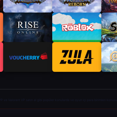
e Valorant VP satın al gibi popüler konularda ve oyun içi para birimleri konusund