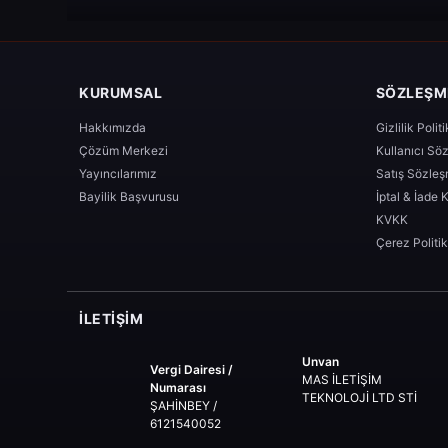
KURUMSAL
SÖZLEŞM
Hakkımızda
Gizlilik Polit
Çözüm Merkezi
Kullanıcı Sö
Yayıncılarımız
Satış Sözleş
Bayilik Başvurusu
İptal & İade K
KVKK
Çerez Politik
İLETIŞIM
Unvan
Vergi Dairesi /
MAS İLETİŞİM
Numarası
TEKNOLOJİ LTD STİ
ŞAHİNBEY /
6121540052