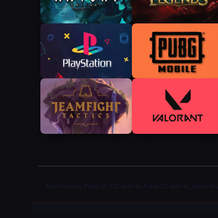
Mas4Games, Pubg UC, UC satın al, Pubg UC satın al, Valorant VP v