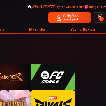
Bayimiz Ol
Siparişlerim
Türkçe / TL
Çözüm Merkezi
Giriş Yap
0
veya üye ol
arı
Etkinlikler
Yayıncı Bölgesi