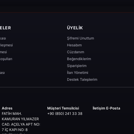
ELER
ÜYELIK
ikası
Şifremi Unuttum
zleşmesi
Hesabım
mesi
Cüzdanım
oşulları
Beğendiklerim
Siparişlerim
ası
İlan Yönetimi
Destek Taleplerim
Adres
Müşteri Temsilcisi
İletişim E-Posta
FATİH MAH.
+90 (850) 241 33 38
KAMURAN YILMAZER
CAD. AÇELYA APT NO:
7 İÇ KAPI NO: 8