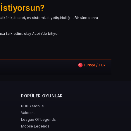
 İstiyorsun?
lık, ticaret, ev sistemi, at yetiştiriciliği… Bir süre sonra
ca fark ettim: olay Acoin’de bitiyor.
Türkçe / TL
POPÜLER OYUNLAR
 ister yaşam becerileri… daha hızlı ilerlemek isteyen herkes
PUBG Mobile
Valorant
League Of Legends
Mobile Legends