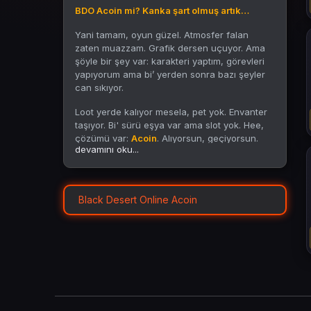
BDO Acoin mi? Kanka şart olmuş artık…
Yani tamam, oyun güzel. Atmosfer falan
zaten muazzam. Grafik dersen uçuyor. Ama
şöyle bir şey var: karakteri yaptım, görevleri
yapıyorum ama bi’ yerden sonra bazı şeyler
can sıkıyor.
Loot yerde kalıyor mesela, pet yok. Envanter
taşıyor. Bi' sürü eşya var ama slot yok. Hee,
çözümü var:
Acoin
. Alıyorsun, geçiyorsun.
devamını oku...
BDO oynuyorsan zaten az çok bilirsin, bu iş
biraz Acoin’le dönüyor artık. Her şey değil,
ama çoğu şey onunla hallediliyor.
Black Desert Online Acoin
Ne alınıyor bu
Acoin’le?
Pet alırsın, otomatik toplar.
Kostüm alırsın, hem hava hem bonus.