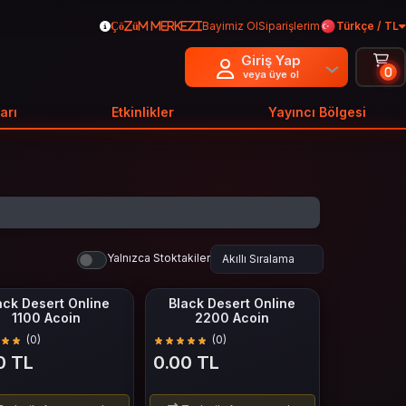
Bayimiz Ol
Siparişlerim
Türkçe / TL
Çözüm Merkezi
Giriş Yap
0
veya üye ol
arı
Etkinlikler
Yayıncı Bölgesi
Yalnızca Stoktakiler
ack Desert Online
Black Desert Online
1100 Acoin
2200 Acoin
(0)
(0)
0 TL
0.00 TL