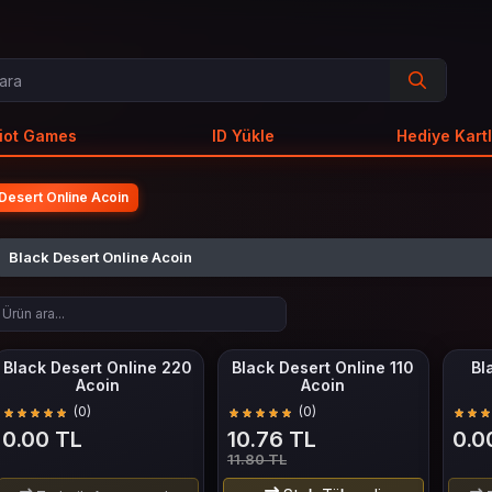
iot Games
ID Yükle
Hediye Kartl
 Desert Online Acoin
Black Desert Online Acoin
Black Desert Online 220
Black Desert Online 110
Bl
Acoin
Acoin
(0)
(0)
0.00 TL
10.76 TL
0.0
11.80 TL