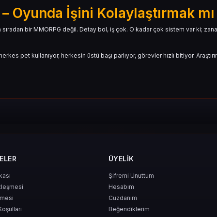
 – Oyunda İşini Kolaylaştırmak mı
radan bir MMORPG değil. Detay bol, iş çok. O kadar çok sistem var ki; zanaatkâr
es pet kullanıyor, herkesin üstü başı parlıyor, görevler hızlı bitiyor. Araştırın
ediyorsun.
ELER
ÜYELIK
leks önemli, pozisyon önemli. Acoin sadece seni hazırlıklı yapıyor. İster PvE,
ikası
Şifremi Unuttum
zleşmesi
Hesabım
şmesi
Cüzdanım
Koşulları
Beğendiklerim