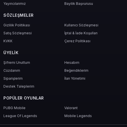
Whiteout Survival 69999 Frost
Yayıncılarımız
Bayilik Başvurusu
Star Nasıl Kullanılır?
SÖZLEŞMELER
mas4games
üzerinden paketi güvenle satın al
Gizlilik Politikası
Kullanıcı Sözleşmesi
Dijital kod e-posta adresine veya hesabına teslim edilir
Satış Sözleşmesi
Oyunu aç, “Kod Kullan” menüsüne gir
İptal & İade Koşulları
69999 Frost Star hesabına tanımlanır
KVKK
Çerez Politikası
Hemen kullanmaya başla
ÜYELIK
Şifremi Unuttum
Hesabım
Neden mas4games?
Cüzdanım
Beğendiklerim
Hızlı ve garantili dijital teslimat
Siparişlerim
İlan Yönetimi
Güvenli ödeme altyapısı
7/24 Türkçe destek
Destek Taleplerim
Geniş ürün yelpazesi
Oyunculara özel kampanyalar ve fırsatlar
POPÜLER OYUNLAR
PUBG Mobile
Valorant
Sonuç
League Of Legends
Mobile Legends
Whiteout Survival 69999 Frost Star
, sadece güçlü değil, aynı