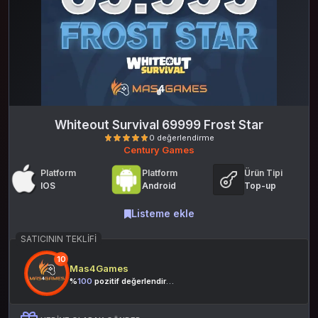
Whiteout Survival 69999 Frost Star
Century Games
Platform
Platform
Ürün Tipi
IOS
Android
Top-up
Listeme ekle
SATICININ TEKLIFI
0 değerlendirme
10
Mas4Games
%
100
pozitif değerlendirme