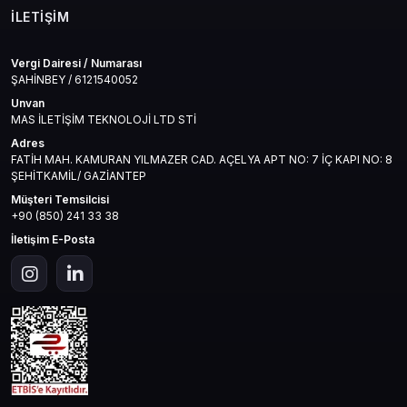
zamanda akıllıca oynamak isteyen oyuncular için tasarlanmıştır.
İLETIŞIM
Stratejik ilerleme, premium içerik ve hızlı gelişim senin ellerinde.
Şimdi mas4games farkıyla paketini al, donmuş kıyamette liderliğini
Vergi Dairesi / Numarası
kur!
ŞAHİNBEY / 6121540052
Unvan
MAS İLETİŞİM TEKNOLOJİ LTD STİ
Adres
FATİH MAH. KAMURAN YILMAZER CAD. AÇELYA APT NO: 7 İÇ KAPI NO: 8
ŞEHİTKAMİL/ GAZİANTEP
Müşteri Temsilcisi
+90 (850) 241 33 38
İletişim E-Posta