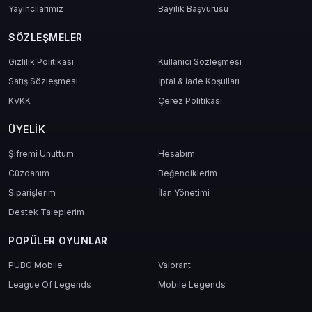
Whiteout Survival 4999 Frost Star
Yayıncılarımız
Bayilik Başvurusu
Nasıl Kullanılır?
SÖZLEŞMELER
mas4games
üzerinden dijital kodunu güvenle satın al
Gizlilik Politikası
Kullanıcı Sözleşmesi
Kod, hesabına veya e-posta adresine hızlı şekilde iletilir
Whiteout Survival oyununa giriş yap
Satış Sözleşmesi
İptal & İade Koşulları
"Kod Kullan" sekmesinden işlemi tamamla
KVKK
Çerez Politikası
4999 Frost Star hesabına yüklendikten sonra içeriklerini
kullanmaya başla
ÜYELIK
Şifremi Unuttum
Hesabım
Neden mas4games?
Cüzdanım
Beğendiklerim
Hızlı ve güvenilir teslimat
Siparişlerim
İlan Yönetimi
7/24 Türkçe müşteri desteği
Destek Taleplerim
Geniş dijital ürün yelpazesi
Sürekli kampanya ve fırsatlar
POPÜLER OYUNLAR
Whiteout Survival gibi önde gelen oyunlarda stok garantisi
PUBG Mobile
Valorant
League Of Legends
Mobile Legends
Sonuç