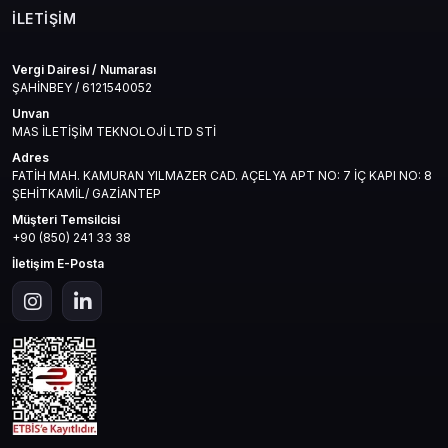
Whiteout Survival 4999 Frost Star
, akıllıca yapılan bir yatırımın
İLETIŞIM
karşılığını fazlasıyla verir. Stratejik gelişimini hızlandır, stilini ortaya koy
ve donmuş dünyada ayakta kalmanın yollarını keşfet.
Vergi Dairesi / Numarası
Bugün mas4games farkıyla gücünü artır, hayatta kalma
ŞAHİNBEY / 6121540052
mücadelesinde öne geç!
Unvan
MAS İLETİŞİM TEKNOLOJİ LTD STİ
Adres
FATİH MAH. KAMURAN YILMAZER CAD. AÇELYA APT NO: 7 İÇ KAPI NO: 8
ŞEHİTKAMİL/ GAZİANTEP
Müşteri Temsilcisi
+90 (850) 241 33 38
İletişim E-Posta