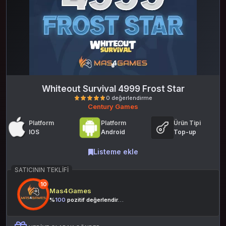
Whiteout Survival 4999 Frost Star
Century Games
Platform
Platform
Ürün Tipi
IOS
Android
Top-up
Listeme ekle
SATICININ TEKLIFI
0 değerlendirme
10
Mas4Games
%
100
pozitif değerlendirme