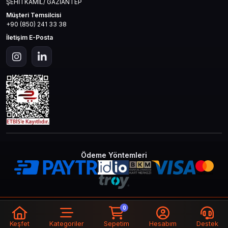
ŞEHİTKAMİL/ GAZİANTEP
Müşteri Temsilcisi
+90 (850) 241 33 38
İletişim E-Posta
Ödeme Yöntemleri
© 2026
Mas4games
. Tüm Hakları
Bir
MAS İLETİŞİM TEKNOLOJİ LTD STİ
0
Saklıdır.
İştirakidir.
24,803.25
Sepete Ekle
TL
Keşfet
Kategoriler
Sepetim
Hesabım
Destek