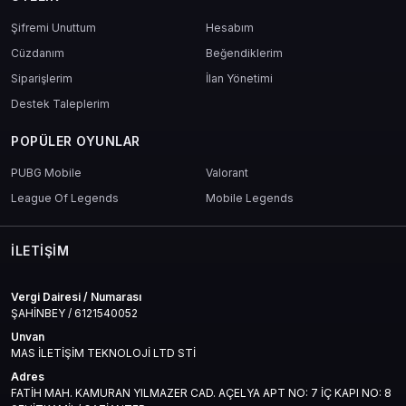
Şifremi Unuttum
Hesabım
Cüzdanım
Beğendiklerim
Siparişlerim
İlan Yönetimi
Destek Taleplerim
POPÜLER OYUNLAR
PUBG Mobile
Valorant
League Of Legends
Mobile Legends
İLETIŞIM
Vergi Dairesi / Numarası
ŞAHİNBEY / 6121540052
Unvan
MAS İLETİŞİM TEKNOLOJİ LTD STİ
Adres
FATİH MAH. KAMURAN YILMAZER CAD. AÇELYA APT NO: 7 İÇ KAPI NO: 8