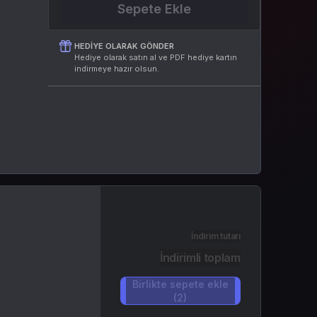
Sepete Ekle
HEDIYE OLARAK GÖNDER
Hediye olarak satın al ve PDF hediye kartın
indirmeye hazır olsun.
İndirim tutarı
İndirimli toplam
Birlikte sepete ekle
(2)