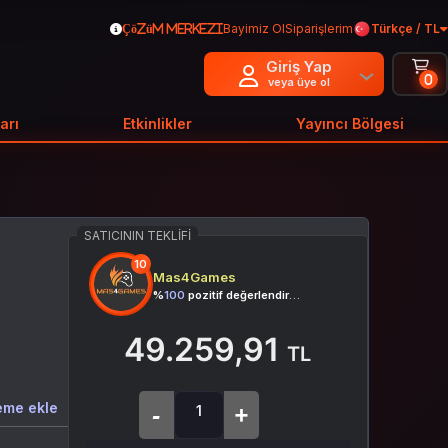
Bayimiz Ol
Siparişlerim
Türkçe / TL
Çözüm Merkezi
Giriş Yap
0
veya üye ol
arı
Etkinlikler
Yayıncı Bölgesi
SATICININ TEKLIFI
10
Mas4Games
%
100
pozitif değerlendirme
49.259,91
TL
eme ekle