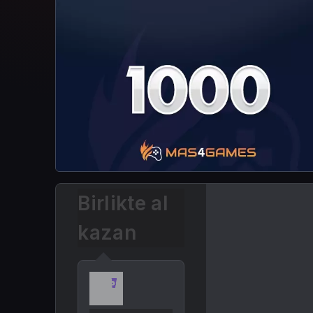
Birlikte al
kazan