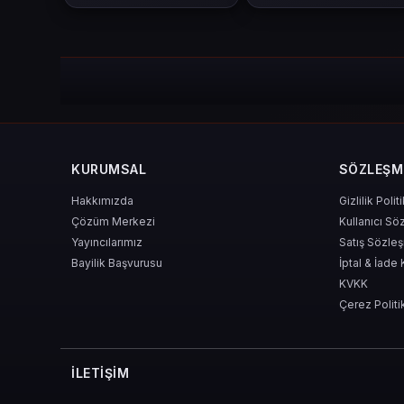
KURUMSAL
SÖZLEŞM
Hakkımızda
Gizlilik Polit
Çözüm Merkezi
Kullanıcı Sö
Yayıncılarımız
Satış Sözle
Bayilik Başvurusu
İptal & İade 
KVKK
Çerez Politi
İLETIŞIM