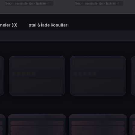
Seçili siparişlerde - İndirimli!
Seçili siparişlerde - İndirimli!
Değerlendirmeler (0)
İptal & İade Koşulları