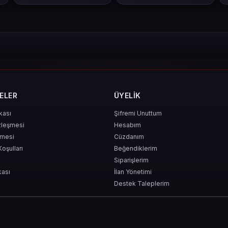
ELER
ÜYELIK
ikası
Şifremi Unuttum
zleşmesi
Hesabım
şmesi
Cüzdanım
Koşulları
Beğendiklerim
Siparişlerim
kası
İlan Yönetimi
Destek Taleplerim