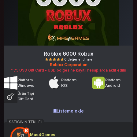
Roblox 6000 Robux
Roblox Corporation
* 75 USD Gift Card - USD bölgesine kayıtlı hesaplarda aktif edilir
Platform
Platform
Platform
Windows
IOS
Android
Ürün Tipi
Gift Card
0 değerlendirme
Listeme ekle
SATICININ TEKLIFI
10
Mas4Games