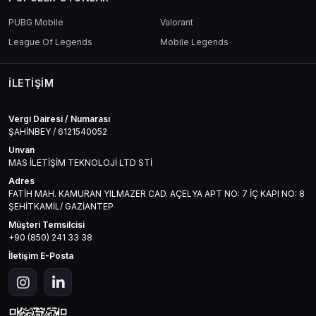
Kolay, güvenli ve hızlı.
PUBG Mobile
Valorant
League Of Legends
Mobile Legends
İLETIŞIM
Oyuncuların Deneyimi Ne Diyor?
Vergi Dairesi / Numarası
ŞAHİNBEY / 6121540052
“Bu paketle karakterimi baştan yarattım. Artık tam benlik.”
Unvan
“Mas4games çok hızlı teslimat yaptı. Kod hemen çalıştı.”
MAS İLETİŞİM TEKNOLOJİ LTD STİ
“Kendi oyunumun reklamını verdim, anında oyuncu artışı oldu.”
Adres
FATİH MAH. KAMURAN YILMAZER CAD. AÇELYA APT NO: 7 İÇ KAPI NO: 8
ŞEHİTKAMİL/ GAZİANTEP
Müşteri Temsilcisi
+90 (850) 241 33 38
Neden Mas4games?
İletişim E-Posta
Mas4games, dijital oyun kodlarında yıllardır güvenilir bir isim. Hem
fiyat, hem hız, hem de destek konusunda rakipsiz.
Kodunu al, oyununa hemen başla. Arada kalma, mağdur olma.