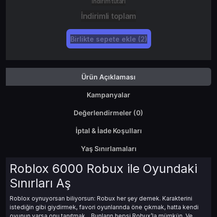
İndirim tutarı
İndirimli toplam
Birlikte sepete ekle (2)
Ürün Açıklaması
Kampanyalar
Değerlendirmeler (0)
İptal & İade Koşulları
Yaş Sınırlamaları
Roblox 6000 Robux ile Oyundaki
Sınırları Aş
Roblox oynuyorsan biliyorsun: Robux her şey demek. Karakterini
istediğin gibi giydirmek, favori oyunlarında öne çıkmak, hatta kendi
oyunun varsa onu tanıtmak... Bunların hepsi Robux’la mümkün. Ve