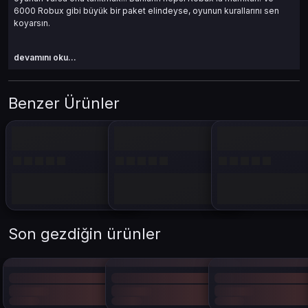
6000 Robux gibi büyük bir paket elindeyse, oyunun kurallarını sen
koyarsın.
devamını oku...
Benzer Ürünler
Roblox Nedir, Neden Bu Kadar
Popüler?
Roblox klasik bir oyun değil. İçinde binlerce farklı oyunu barındıran,
oyuncuların hem içerik tükettiği hem de ürettiği dev bir platform.
Özellikle genç oyuncular için hem eğlence hem de yaratıcılık alanı.
Bir gün uzayda savaş, ertesi gün parkur ustalığı ya da dedektiflik. Ne
istersen, nasıl oynamak istersen, Roblox’ta var.
Son gezdiğin ürünler