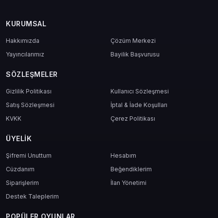
KURUMSAL
Hakkımızda
Çözüm Merkezi
Yayıncılarımız
Bayilik Başvurusu
Geliştiriciler İçin Ayrı Bir Güç
SÖZLEŞMELER
Kendi oyunun mu var? 6000 Robux bu alanda ciddi fark yaratır.
Gizlilik Politikası
Kullanıcı Sözleşmesi
Oyun içi reklamlar sayesinde daha çok oyuncu çeker,
Satış Sözleşmesi
Eşya tasarımı yapar, satışa çıkarırsın,
İptal & İade Koşulları
Grubunu büyütüp bir topluluk oluşturabilirsin.
KVKK
Çerez Politikası
ÜYELIK
Şifremi Unuttum
Hesabım
Yükleme İşlemi Nasıl Yapılır?
Cüzdanım
Beğendiklerim
Roblox hesabına giriş yap.
Siparişlerim
İlan Yönetimi
Robux yükleme sekmesine tıkla.
Destek Taleplerim
Mas4games’ten aldığın 6000 Robux kodunu gir.
Robux saniyeler içinde hesabına tanımlanır.
POPÜLER OYUNLAR