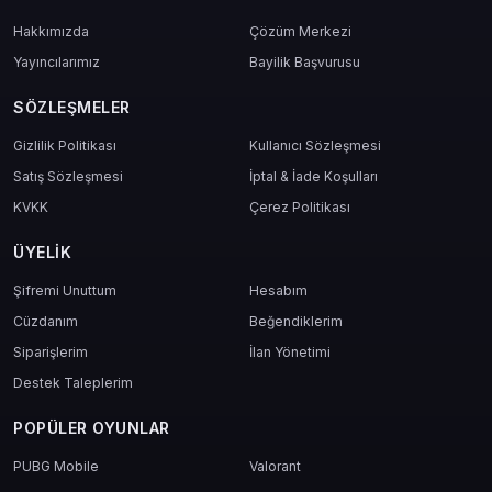
iOS 9 veya üzeri,
Hakkımızda
Çözüm Merkezi
Cihaz: iPhone 5 veya üzeri
Yayıncılarımız
Bayilik Başvurusu
Bellek Alanı: 3 GB bellek alanı
SÖZLEŞMELER
Gizlilik Politikası
Kullanıcı Sözleşmesi
Satış Sözleşmesi
İptal & İade Koşulları
PubG Mobile oynanabilecek en iyi
KVKK
Çerez Politikası
telefonlar listesi:
ÜYELIK
Şifremi Unuttum
Hesabım
Poco F1
Honor Play
Cüzdanım
Beğendiklerim
OnePlus 6T
Siparişlerim
İlan Yönetimi
Honor View 20
Apple iPhone XR
Destek Taleplerim
Apple iPhone 11
Samsung Galaxy S10+
POPÜLER OYUNLAR
PUBG Mobile
Valorant