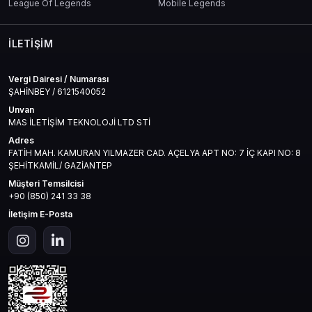
League Of Legends
Mobile Legends
İLETIŞIM
Vergi Dairesi / Numarası
ŞAHİNBEY / 6121540052
Unvan
MAS İLETİŞİM TEKNOLOJİ LTD STİ
Adres
FATİH MAH. KAMURAN YILMAZER CAD. AÇELYA APT NO: 7 İÇ KAPI NO: 8
ŞEHİTKAMİL/ GAZİANTEP
Müşteri Temsilcisi
+90 (850) 241 33 38
İletişim E-Posta