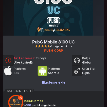
PubG Mobile 8100 UC
PUBG CORP
Aktif edilemez:
Türkiye
Bölge
Ülke kontrolü
Global
Platform
Platform
Ürün Tipi
IOS
Android
E-pin
Listeme ekle
0 değerlendirme
SATICININ TEKLIFI
10
Mas4Games
%
100
pozitif değerlendirme