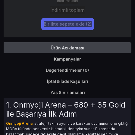
İndirim tutarı
İndirimli toplam
Birlikte sepete ekle (2)
Ürün Açıklaması
Kampanyalar
Değerlendirmeler (0)
İptal & İade Koşulları
Yaş Sınırlamaları
1. Onmyoji Arena – 680 + 35 Gold
ile Başarıya İlk Adım
Onmyoji Arena
, strateji, takım oyunu ve karakter uyumunun öne çıktığı
MOBA türünde benzersiz bir mobil deneyim sunar. Bu arenada
kazanmak, sadece refleksle değil, planlama, karakter seçimi ve