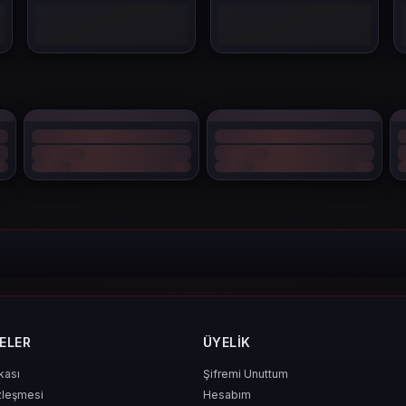
ü Kullan
n için biçilmiş kaftan.
bilecekler
ELER
ÜYELIK
ikası
Şifremi Unuttum
zleşmesi
Hesabım