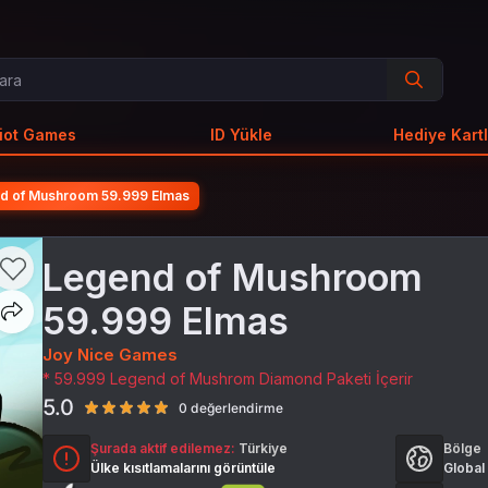
iot Games
ID Yükle
Hediye Kartl
d of Mushroom 59.999 Elmas
Legend of Mushroom
59.999 Elmas
Joy Nice Games
* 59.999 Legend of Mushrom Diamond Paketi İçerir
5.0
0 değerlendirme
Şurada aktif edilemez:
Türkiye
Bölge
Ülke kısıtlamalarını görüntüle
Global