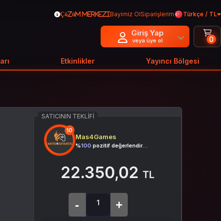
Bayimiz Ol
Siparişlerim
Türkçe / TL
Çözüm Merkezi
Giriş Yap
0
veya üye ol
arı
Etkinlikler
Yayıncı Bölgesi
SATICININ TEKLIFI
10
Mas4Games
%
100
pozitif değerlendirme
22.350,02
TL