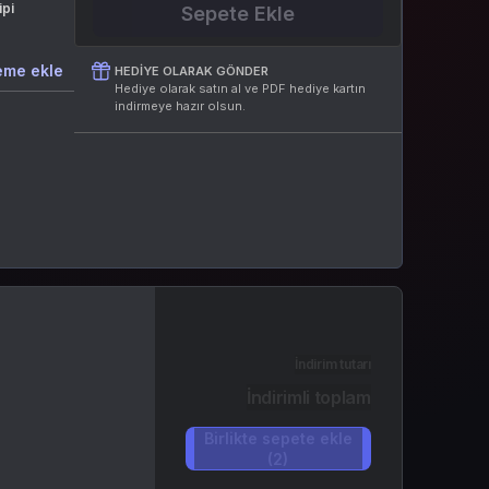
ipi
Sepete Ekle
eme ekle
HEDIYE OLARAK GÖNDER
Hediye olarak satın al ve PDF hediye kartın
indirmeye hazır olsun.
İndirim tutarı
İndirimli toplam
Birlikte sepete ekle
(2)