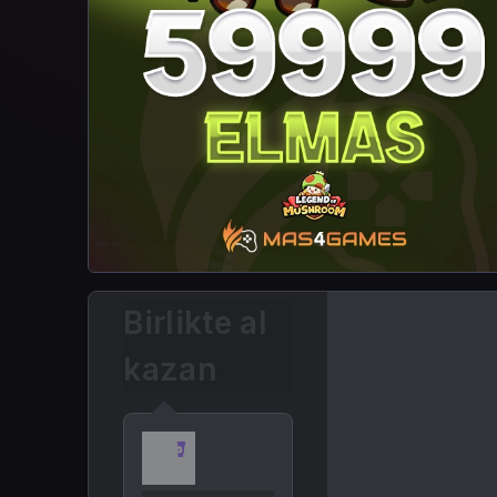
Birlikte al
kazan