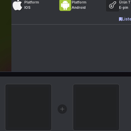
Platform
Platform
Ürün T
IOS
Android
E-pin
List