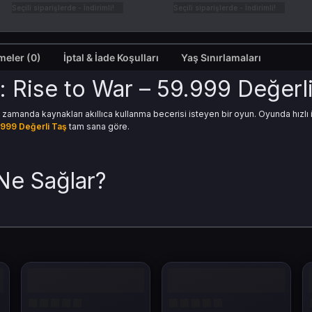
Seçili siparişlerde - İndirimli!
Seçili siparişlerde - İndirimli!
Değerlendirmeler (0)
İptal & İade Koşulları
Yaş Sınırlamaları
g: Rise to War – 59.999 Değerl
ynı zamanda kaynakları akıllıca kullanma becerisi isteyen bir oyun. Oyunda hı
.999
Değerli Taş
tam sana göre.
Ne Sağlar?