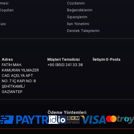
şmesi
Cüzdanım
ızlı ve Kolay
Koşulları
Beğendiklerim
Siparişlerim
kası
İlan Yönetimi
Destek Taleplerim
Adres
Müşteri Temsilcisi
İletişim E-Posta
FATİH MAH.
+90 (850) 241 33 38
?
KAMURAN YILMAZER
CAD. AÇELYA APT
NO: 7 İÇ KAPI NO: 8
ŞEHİTKAMİL/
GAZİANTEP
Ödeme Yöntemleri