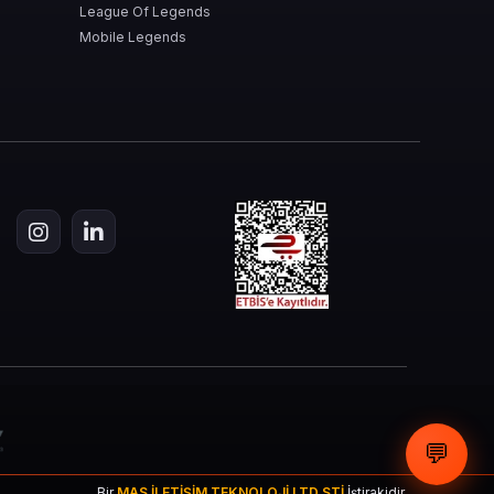
League Of Legends
Mobile Legends
💬
Bir
MAS İLETİŞİM TEKNOLOJİ LTD STİ
İştirakidir.