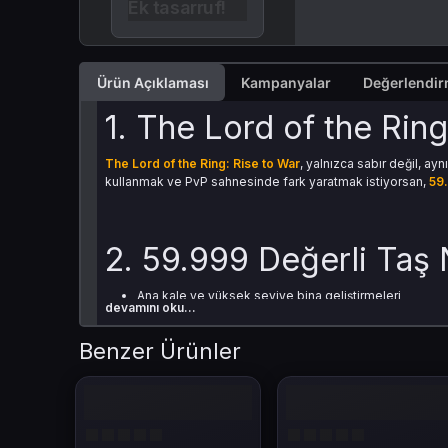
Ek tasarruf!
Ürün Açıklaması
Kampanyalar
1. The Lord of the Rin
The Lord of the Ring: Rise to War
, yalnızca sabır değil, a
kullanmak ve PvP sahnesinde fark yaratmak istiyorsan,
59
2. 59.999 Değerli Taş 
Ana kale ve yüksek seviye bina geliştirmeleri
devamını oku...
Epic ve Legendary kahramanları açmak
Premium savaş paketleri
Benzer Ürünler
PvE ve PvP için tam hazırlık setleri
Büyük çaplı hızlandırma ve kaynak paketleri
Bu paket, oyunun kontrolünü eline alman için idealdir.