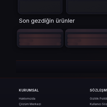
3. Değerli Taşın Gücün
59.999
taş
, neredeyse tüm oyun içeriğine erişim sağlar:
Son gezdiğin ürünler
Seferleri %100 hızlandır
Komutanlarını anında max'la
VIP avantajlarını tam kapasiteyle aç
Guild savaşlarında lider rol üstlen
Oyundaki rekabetten sıyrılmak istiyorsan, bu seviye taş seni
4. 59.999 Taş ile Alına
2–3 yüksek seviye kahraman
Tüm kaynak üretim bonusları
Efsanevi ekipman kutuları
Battle pass tamamlayıcılar
Premium PvP kozmetikleri
KURUMSAL
SÖZLEŞM
Yani bu taşlar, estetikten güce kadar her şeyi içeriyor.
Hakkımızda
Gizlilik Polit
Çözüm Merkezi
Kullanıcı Sö