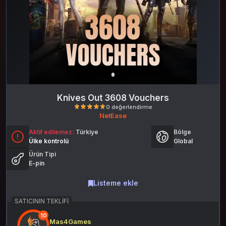
Knives Out 3608 Vouchers
NetEase
Aktif edilemez:
Türkiye
Bölge
Ülke kontrolü
Global
Ürün Tipi
E-pin
Listeme ekle
0 değerlendirme
SATICININ TEKLIFI
10
Mas4Games