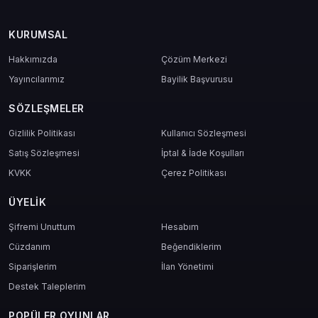
oyuncuya dönüştürür.
mas4games
ile satın aldığında hız, güven ve destek de seninle olur.
KURUMSAL
Hakkımızda
Çözüm Merkezi
Yayıncılarımız
Bayilik Başvurusu
SÖZLEŞMELER
Gizlilik Politikası
Kullanıcı Sözleşmesi
Satış Sözleşmesi
İptal & İade Koşulları
KVKK
Çerez Politikası
ÜYELIK
Şifremi Unuttum
Hesabım
Cüzdanım
Beğendiklerim
Siparişlerim
İlan Yönetimi
Destek Taleplerim
POPÜLER OYUNLAR