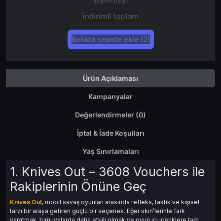
İndirim tutarı
İndirimli toplam
Birlikte sepete ekle (2)
Ürün Açıklaması
Kampanyalar
Değerlendirmeler (0)
İptal & İade Koşulları
Yaş Sınırlamaları
1. Knives Out – 3608 Vouchers ile
Rakiplerinin Önüne Geç
Knives Out
, mobil savaş oyunları arasında refleks, taktik ve kişisel
tarzı bir araya getiren güçlü bir seçenek. Eğer skin’lerinle fark
yaratmak, turnuvalarda daha etkili olmak ve oyun içi içeriklere tam