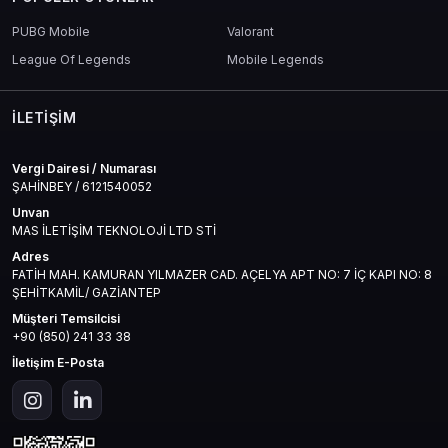
PUBG Mobile
Valorant
League Of Legends
Mobile Legends
İLETIŞIM
Vergi Dairesi / Numarası
ŞAHİNBEY / 6121540052
Unvan
MAS İLETİŞİM TEKNOLOJİ LTD STİ
Adres
FATİH MAH. KAMURAN YILMAZER CAD. AÇELYA APT NO: 7 İÇ KAPI NO: 8
ŞEHİTKAMİL/ GAZİANTEP
Müşteri Temsilcisi
+90 (850) 241 33 38
İletişim E-Posta