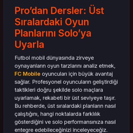
Solo’ya Uyarlama
Pro’dan Dersler: Üst
Baskı Zamanlaması
Oyunun Yönünü Değiştirme
Sıralardaki Oyun
Uzun Vadeli Planlama: FC Mobile’da
Planlarını Solo’ya
Sürdürülebilir Başarı
Kadro Rotasyonu
Uyarla
Hedef Belirleme
Futbol mobil dünyasında zirveye
Sonuç: Profesyonel Planlardan Solo’ya Geçiş
oynayanların oyun tarzlarını analiz etmek,
FC Mobile
oyuncuları için büyük avantaj
sağlar. Profesyonel oyuncuların geliştirdiği
taktikleri doğru şekilde solo maçlara
uyarlamak, rekabeti bir üst seviyeye taşır.
Bu rehberde, üst sıralardaki planların nasıl
çalıştığını, hangi noktalarda farklılık
gösterdiğini ve solo performansınıza nasıl
entegre edebileceğinizi inceleyeceğiz.