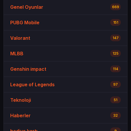
Genel Oyunlar
669
PUBG Mobile
151
Valorant
147
MLBB
125
Genshin impact
114
League of Legends
97
Teknoloji
51
Haberler
32
hediye kartı
9