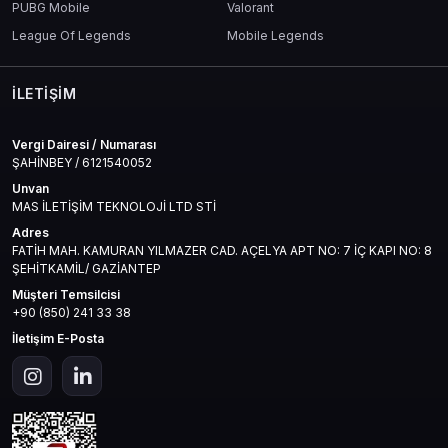
PUBG Mobile
Valorant
League Of Legends
Mobile Legends
İLETIŞIM
Vergi Dairesi / Numarası
ŞAHİNBEY / 6121540052
Unvan
MAS İLETİŞİM TEKNOLOJİ LTD STİ
Adres
FATİH MAH. KAMURAN YILMAZER CAD. AÇELYA APT NO: 7 İÇ KAPI NO: 8
ŞEHİTKAMİL/ GAZİANTEP
Müşteri Temsilcisi
+90 (850) 241 33 38
İletişim E-Posta