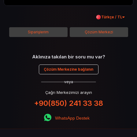
kadar her şeyi kapsamaya çalışacaktır. Tüm
içeriği boyunca Call of Duty evreninin
Türkçe / TL
detaylarına inilecek ve steam hediye kartı
kullanımının avantajlarından da bahsedilecektir.
Siparişlerim
Çözüm Merkezi
Aklınıza takılan bir soru mu var?
Çözüm Merkezine bağlanın
veya
Çağrı Merkezimizi arayın
+90(850) 241 33 38
WhatsApp Destek