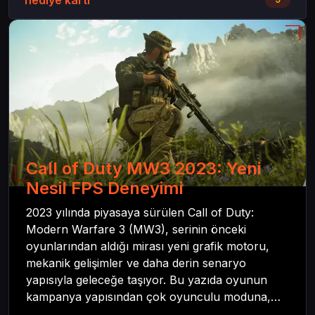
Call of Duty MW3 2023: Yeni
Nesil FPS Deneyimi
2023 yılında piyasaya sürülen Call of Duty:
Modern Warfare 3 (MW3), serinin önceki
oyunlarından aldığı mirası yeni grafik motoru,
mekanik gelişimler ve daha derin senaryo
yapısıyla geleceğe taşıyor. Bu yazıda oyunun
kampanya yapısından çok oyunculu moduna,
zombi deneyiminden oyun içi ödül sistemine