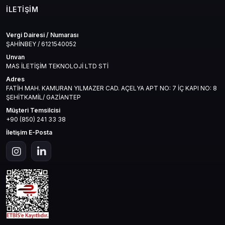
İLETIŞIM
Vergi Dairesi / Numarası
ŞAHİNBEY / 6121540052
Unvan
MAS İLETİŞİM TEKNOLOJİ LTD STİ
Adres
FATİH MAH. KAMURAN YILMAZER CAD. AÇELYA APT NO: 7 İÇ KAPI NO: 8
ŞEHİTKAMİL/ GAZİANTEP
Müşteri Temsilcisi
+90 (850) 241 33 38
İletişim E-Posta