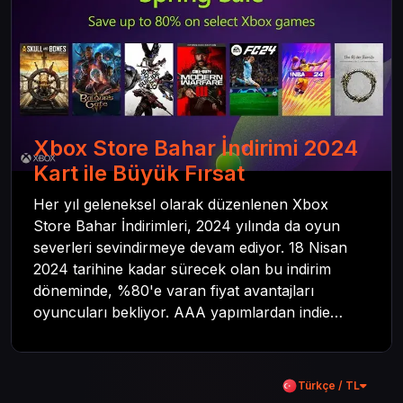
detaylarına inilecek ve steam hediye kartı
kullanımının avantajlarından da bahsedilecektir.
Xbox Store Bahar İndirimi 2024
Kart ile Büyük Fırsat
Her yıl geleneksel olarak düzenlenen Xbox
Store Bahar İndirimleri, 2024 yılında da oyun
severleri sevindirmeye devam ediyor. 18 Nisan
2024 tarihine kadar sürecek olan bu indirim
döneminde, %80'e varan fiyat avantajları
oyuncuları bekliyor. AAA yapımlardan indie
oyunlara kadar geniş bir kataloğu kapsayan
kampanya, dijital oyun koleksiyonunu
genleştirmek isteyenler için büyük bir fırsat
Türkçe / TL
sunuyor.