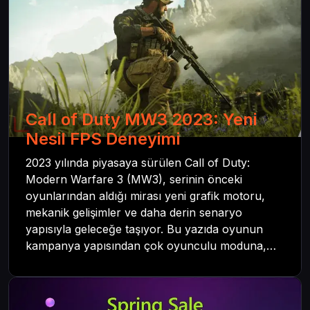
Call of Duty MW3 2023: Yeni
Nesil FPS Deneyimi
2023 yılında piyasaya sürülen Call of Duty:
Modern Warfare 3 (MW3), serinin önceki
oyunlarından aldığı mirası yeni grafik motoru,
mekanik gelişimler ve daha derin senaryo
yapısıyla geleceğe taşıyor. Bu yazıda oyunun
kampanya yapısından çok oyunculu moduna,
zombi deneyiminden oyun içi ödül sistemine
kadar her şeyi kapsamaya çalışacaktır. Tüm
içeriği boyunca Call of Duty evreninin