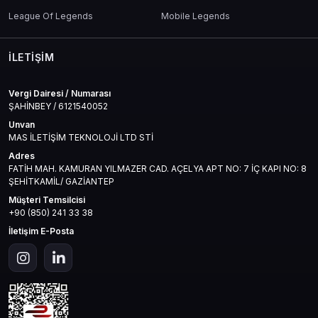
League Of Legends
Mobile Legends
İLETIŞIM
Vergi Dairesi / Numarası
ŞAHİNBEY / 6121540052
Unvan
MAS İLETİŞİM TEKNOLOJİ LTD STİ
Adres
FATİH MAH. KAMURAN YILMAZER CAD. AÇELYA APT NO: 7 İÇ KAPI NO: 8
ŞEHİTKAMİL/ GAZİANTEP
Müşteri Temsilcisi
+90 (850) 241 33 38
İletişim E-Posta