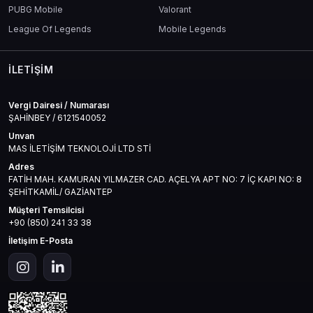
PUBG Mobile
Valorant
mantıklı ve planlı bir çözümdür.
League Of Legends
Mobile Legends
Hızlı Teslimat – Hemen Kullan
Anında aktive edilebilen bir paket olması sayesinde, oyuncu
İLETIŞIM
beklemeden harcama yapabilir.
Vergi Dairesi / Numarası
ŞAHİNBEY / 6121540052
EVE 265 AUR Nasıl Kullanılır?
Unvan
Satın alımın ardından aktivasyon kodu oyun içi ya da e-posta ile
MAS İLETİŞİM TEKNOLOJİ LTD STİ
gelir.
Adres
Oyuna giriş yap, "Kod Kullan" alanını aç.
FATİH MAH. KAMURAN YILMAZER CAD. AÇELYA APT NO: 7 İÇ KAPI NO: 8
Kodu gir ve onayla.
ŞEHİTKAMİL/ GAZİANTEP
265 AUR hesabına anında tanımlanır.
İster mağazada harca, ister gemini geliştir, ister kozmetiklere
Müşteri Temsilcisi
yönel.
+90 (850) 241 33 38
İletişim E-Posta
Teknik Bilgiler
Platformlar:
iOS, Android
Teslimat Süresi:
1–5 dakika