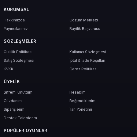
efektler.
KURUMSAL
Hakkımızda
Çözüm Merkezi
Etkinlik Katılımı
Yayıncılarımız
Bayilik Başvurusu
Mini görevler ve sezonluk içeriklere erişim.
SÖZLEŞMELER
Bazı ödül seviyelerini doğrudan açma imkanı.
265 AUR, bu tür içeriklerde fark yaratmak isteyen oyuncular için makul
Gizlilik Politikası
Kullanıcı Sözleşmesi
bir başlangıç noktasıdır.
Satış Sözleşmesi
İptal & İade Koşulları
KVKK
Çerez Politikası
Neden 265 AUR Paketi Tercih
ÜYELIK
Edilmeli?
Şifremi Unuttum
Hesabım
Hedef Odaklı Kullanım
Cüzdanım
Beğendiklerim
Siparişlerim
265 AUR, küçük ama etkili yatırımlar yapmayı seven oyuncular için
İlan Yönetimi
idealdir. Az kaynakla çok iş başarmak isteyenler için biçilmiş kaftan.
Destek Taleplerim
Bütçe Dostu Strateji
POPÜLER OYUNLAR
Yüksek AUR paketleri yerine kontrollü kullanım tercih edenler için