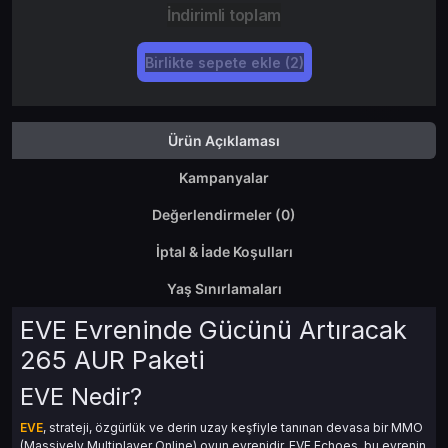
İndirimli toplam
Birlikte sepete ekle (2)
Ürün Açıklaması
Kampanyalar
Değerlendirmeler (0)
İptal & İade Koşulları
Yaş Sınırlamaları
EVE Evreninde Gücünü Artıracak
265 AUR Paketi
EVE Nedir?
EVE
, strateji, özgürlük ve derin uzay keşfiyle tanınan devasa bir MMO
(Massively Multiplayer Online) oyun evrenidir. EVE Echoes, bu evrenin