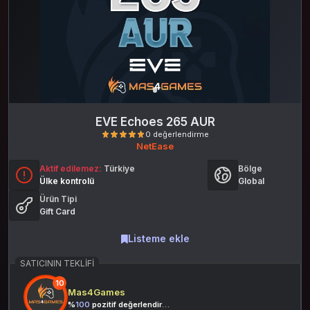
EVE Echoes 265 AUR
NetEase
Aktif edilemez:
Türkiye
Bölge
Ülke kontrolü
Global
Ürün Tipi
Gift Card
Listeme ekle
0 değerlendirme
SATICININ TEKLIFI
10
Mas4Games
%
100
pozitif değerlendirme