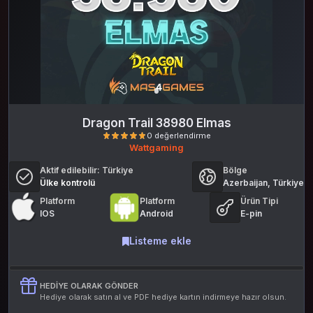
Dragon Trail 38980 Elmas
Wattgaming
Aktif edilebilir:
Türkiye
Bölge
Ülke kontrolü
Azerbaijan, Türkiye
Platform
Platform
Ürün Tipi
IOS
Android
E-pin
Listeme ekle
0 değerlendirme
HEDIYE OLARAK GÖNDER
Hediye olarak satın al ve PDF hediye kartın indirmeye hazır olsun.