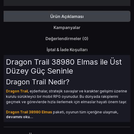
Ürün Açıklaması
Kampanyalar
Değerlendirmeler (0)
İptal & İade Koşulları
Dragon Trail 38980 Elmas ile Üst
Düzey Güç Seninle
Dragon Trail Nedir?
Dragon Trail
, ejderhalar, stratejik savaşlar ve karakter gelişimi üzerine
kurulu sürükleyici bir mobil RPG oyunudur. Bu dünyada rakiplerini
geçmek ve görevlerde hızla ilerlemek için elmaslar hayati önem taşır.
Dragon Trail 38980 Elmas
paketi, oyunun tüm içeriğine ulaşmak,
devamını oku...
karakter ve ejderhayı maksimum seviyeye taşımak isteyen ileri düzey
oyuncular için tasarlanmış premium bir pakettir.