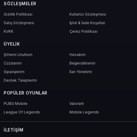
SÖZLEŞMELER
38980 elmas anında hesabına yüklenecek
Mağazaya gir, içeriklere eriş ve karakterini güçlendir
Gizlilik Politikası
Kullanıcı Sözleşmesi
Satış Sözleşmesi
İptal & İade Koşulları
Teknik Bilgiler
KVKK
Çerez Politikası
Platformlar: Android / iOS
ÜYELIK
Teslimat: Anında dijital kod
Kod süresi: Sınırsız geçerlilik
Şifremi Unuttum
Hesabım
Destek: mas4games ile 7/24 Türkçe müşteri hizmeti
Cüzdanım
Beğendiklerim
Siparişlerim
İlan Yönetimi
Destek Taleplerim
Oyuncu Yorumları
POPÜLER OYUNLAR
“Tüm evrimleri tek paketle bitirdim. PvP’de artık rakip tanımıyorum.”
— Strateji oyuncusu
PUBG Mobile
Valorant
League Of Legends
Mobile Legends
“Görsellikte sınır kalmadı. Tüm kozmetikler elimde. Harika bir paket.”
— Koleksiyoncu
İLETIŞIM
“mas4games yine hızlı, güvenli ve sorunsuz teslimat sağladı.”