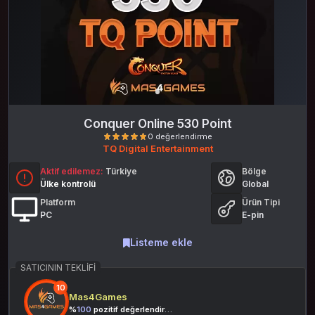
Conquer Online 530 Point
TQ Digital Entertainment
Aktif edilemez:
Türkiye
Bölge
Ülke kontrolü
Global
Platform
Ürün Tipi
PC
E-pin
Listeme ekle
0 değerlendirme
SATICININ TEKLIFI
10
Mas4Games
%
100
pozitif değerlendirme