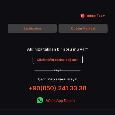
Ancak gelişim sadece zamanla olmaz. Özellikle PvP’de rekabetin
kızıştığı dönemlerde, avantajı 530 Point gibi oyun içi kaynaklar sağlar.
Türkçe / TL
Siparişlerim
Çözüm Merkezi
530 Point Nedir? Ne İşe Yarar?
Aklınıza takılan bir soru mu var?
530 Point
, Conquer Online içerisinde çeşitli oyun içi içeriklere erişim
sağlayan özel bir para birimidir. Gerçek para karşılığı alınan bu puanlar
Çözüm Merkezine bağlanın
sayesinde:
veya
Donanım geliştirme
Karakter güçlendirme
Çağrı Merkezimizi arayın
Mount (binek) açma ve geliştirme
Arena girişleri
+90(850) 241 33 38
VIP avantajları
Costume (kostüm) ve kozmetik ürünler satın alma
WhatsApp Destek
mümkün hale gelir.
530 Point
, özellikle hızlı ilerlemek isteyen veya
karakterini optimize etmek isteyen oyuncular için idealdir.