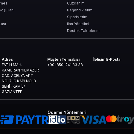
şmesi
Cüzdanım
Koşulları
Beğendiklerim
abilir?
Siparişlerim
kası
İlan Yönetimi
Destek Taleplerim
iştirebilirsin. Oyunda +1'den +12'ye kadar güçlendirme sistemi vardır ve her s
Adres
Müşteri Temsilcisi
İletişim E-Posta
 güçlendirmek gerekir. 125 Point ile bineğinin seviyesini artırabilir, ona ekst
FATİH MAH.
+90 (850) 241 33 38
KAMURAN YILMAZER
ar
CAD. AÇELYA APT
NO: 7 İÇ KAPI NO: 8
zel yetenekler 125 Point ile alınabilir. Bu da PvP’de seni birkaç adım öne taşır.
ŞEHİTKAMİL/
GAZİANTEP
er
el kostümler, silah efektleri ve daha fazlası mağazada seni bekliyor.
Ödeme Yöntemleri