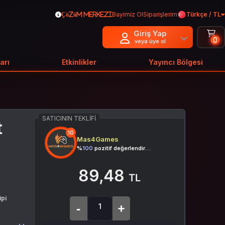
Bayimiz Ol
Siparişlerim
Türkçe / TL
Çözüm Merkezi
Giriş Yap
0
veya üye ol
arı
Etkinlikler
Yayıncı Bölgesi
SATICININ TEKLIFI
t
10
Mas4Games
%
100
pozitif değerlendirme
89,48
TL
ipi