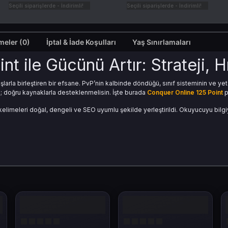
Seçili siparişlerde - İndirimli!
Seçili siparişlerde - İndirimli!
Değerlendirmeler (0)
İptal & İade Koşulları
Yaş Sınırlamaları
t ile Gücünü Artır: Strateji, H
la birleştiren bir efsane. PvP’nin kalbinde döndüğü, sınıf sisteminin ve ye
 doğru kaynaklarla desteklenmelisin. İşte burada
Conquer Online 125 Point
p
kelimeleri doğal, dengeli ve SEO uyumlu şekilde yerleştirildi. Okuyucuyu bilgi
k Ruh, Modern PvP
ncu kitlesine sahip. Oyunun dinamiği, hızlı tempolu savaşlar ve taktiksel karakt
ndirebilirsin.