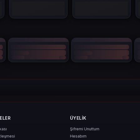
tin kızıştığı dönemlerde, avantajı 125 Point gibi oyun içi kaynaklar sağlar.
e Yarar?
ere erişim sağlayan özel bir para birimidir. Gerçek para karşılığı alınan bu puan
eyen veya karakterini optimize etmek isteyen oyuncular için idealdir.
ELER
ÜYELIK
ikası
Şifremi Unuttum
zleşmesi
Hesabım