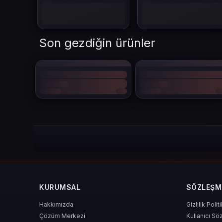
Ancak gelişim sadece zamanla olmaz. Özellikle PvP’de rekabe
Son gezdiğin ürünler
125 Point Nedir? Ne İş
125 Point
, Conquer Online içerisinde çeşitli oyun içi içerikl
Donanım geliştirme
Karakter güçlendirme
Mount (binek) açma ve geliştirme
Arena girişleri
VIP avantajları
Costume (kostüm) ve kozmetik ürünler satın alma
mümkün hale gelir.
125 Point
, özellikle hızlı ilerlemek ist
KURUMSAL
SÖZLEŞM
Hakkımızda
Gizlilik Polit
Çözüm Merkezi
Kullanıcı Sö