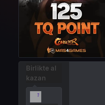
Birlikte al
kazan