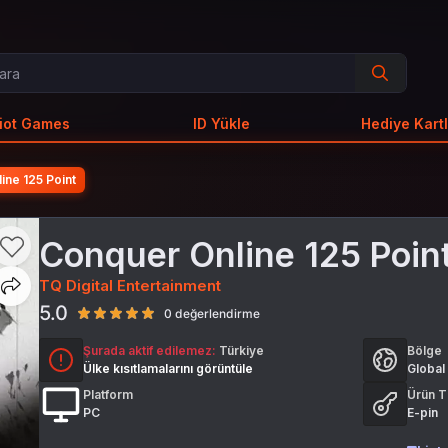
iot Games
ID Yükle
Hediye Kartl
ine 125 Point
Conquer Online 125 Poin
TQ Digital Entertainment
5.0
0 değerlendirme
Şurada aktif edilemez:
Türkiye
Bölge
Ülke kısıtlamalarını görüntüle
Global
Platform
Ürün T
PC
E-pin