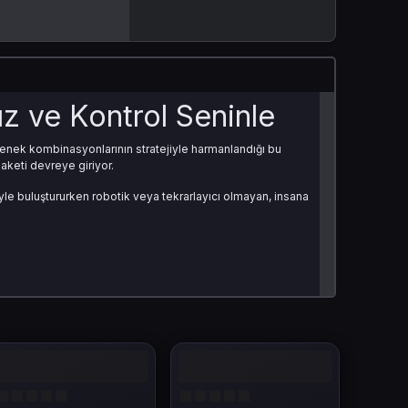
ız ve Kontrol Seninle
tenek kombinasyonlarının stratejiyle harmanlandığı bu
aketi devreye giriyor.
yle buluştururken robotik veya tekrarlayıcı olmayan, insana
er geliştirmesi üzerine kurulu. Beş ana sınıf, çeşitli beceri