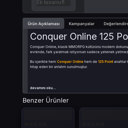
Ek tasarruf!
Ürün Açıklaması
Kampanyalar
Conquer Online 125 Poin
Conquer Online, klasik MMORPG kültürünü modern dokunuşlar
evrende, fark yaratmak istiyorsan sadece yetenek yetmez;
Bu içerikte hem
Conquer Online
hem de
125 Point
anahtar 
hitap eden bir anlatım sunulmuştur.
devamını oku...
Benzer Ürünler
Conquer Online: Klasi
TQ Digital’in sunduğu Conquer Online, yıllardır sadık bir oyu
ağaçları ve zengin eşyalarla karakterini istediğin gibi şekille