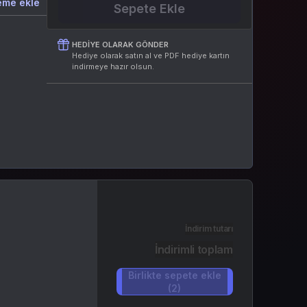
eme ekle
Sepete Ekle
HEDIYE OLARAK GÖNDER
Hediye olarak satın al ve PDF hediye kartın
indirmeye hazır olsun.
İndirim tutarı
İndirimli toplam
Birlikte sepete ekle
(2)