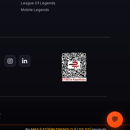
League Of Legends
Mobile Legends
eviye karakterine doğrudan katkı sağlar.
ra özellikler kazandırabilirsin.
💬
Bir
MAS İLETİŞİM TEKNOLOJİ LTD STİ
İştirakidir.