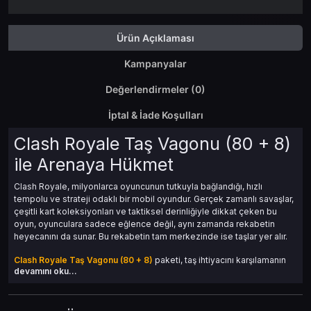
Ürün Açıklaması
Kampanyalar
Değerlendirmeler (0)
İptal & İade Koşulları
Clash Royale Taş Vagonu (80 + 8)
ile Arenaya Hükmet
Clash Royale, milyonlarca oyuncunun tutkuyla bağlandığı, hızlı
tempolu ve strateji odaklı bir mobil oyundur. Gerçek zamanlı savaşlar,
çeşitli kart koleksiyonları ve taktiksel derinliğiyle dikkat çeken bu
oyun, oyunculara sadece eğlence değil, aynı zamanda rekabetin
heyecanını da sunar. Bu rekabetin tam merkezinde ise taşlar yer alır.
Clash Royale Taş Vagonu (80 + 8)
paketi, taş ihtiyacını karşılamanın
devamını oku...
ötesinde, seni oyunda öne taşıyacak stratejik bir avantaj sağlar.