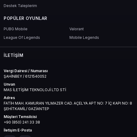
Efsanevi kostümler
Destek Taleplerim
Damage reduction buff’ları
Arena giriş hakları
POPÜLER OYUNLAR
gibi fark yaratan içeriklere ulaşabilirsin.
PUBG Mobile
Valorant
League Of Legends
Mobile Legends
İLETIŞIM
Cabal Online EU Ekonomisi: Nakit
Vergi Dairesi / Numarası
Değerinde eCoin
ŞAHİNBEY / 6121540052
Unvan
Eğer pazarda rol almak, oyuncularla takas yapmak, item çevirip
MAS İLETİŞİM TEKNOLOJİ LTD STİ
kazanç sağlamak istiyorsan bu eCoin değeri seni birkaç adım öne
taşır.
Adres
FATİH MAH. KAMURAN YILMAZER CAD. AÇELYA APT NO: 7 İÇ KAPI NO: 8
20.000 eCoin ile:
ŞEHİTKAMİL/ GAZİANTEP
Müşteri Temsilcisi
Düşük al-sat yapabilir
+90 (850) 241 33 38
Etkinliklerde öne çıkabilir
Pazarda kendi dükkanını kurabilirsin
İletişim E-Posta