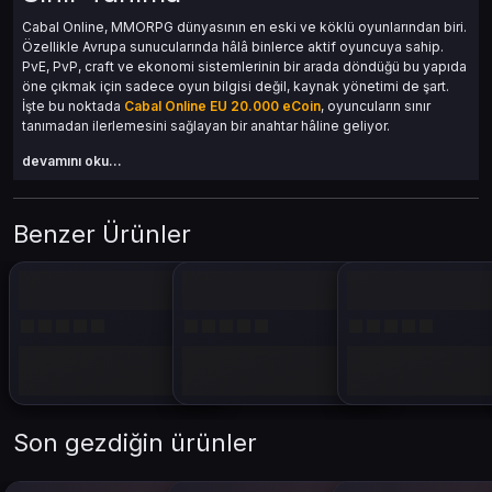
Cabal Online, MMORPG dünyasının en eski ve köklü oyunlarından biri.
Özellikle Avrupa sunucularında hâlâ binlerce aktif oyuncuya sahip.
PvE, PvP, craft ve ekonomi sistemlerinin bir arada döndüğü bu yapıda
öne çıkmak için sadece oyun bilgisi değil, kaynak yönetimi de şart.
İşte bu noktada
Cabal Online EU 20.000 eCoin
, oyuncuların sınır
tanımadan ilerlemesini sağlayan bir anahtar hâline geliyor.
devamını oku...
Bu yazı boyunca hem
Cabal Online
, hem
Cabal Online eCoin
, hem de
Cabal Online EU 20.000 eCoin
anahtar kelimeleri dengeli ve doğal bir
şekilde kullanıldı. Yapay zeka kokmayan, oyuncuya doğrudan hitap
eden, SEO dostu ve gerçek bir içerik sunulmuştur.
Benzer Ürünler
Cabal Online: Sistem Karmaşıklığı
ve Gelişmiş Oyun Mekanikleri
Son gezdiğin ürünler
Cabal Online sadece “mob kes, level atla” oyunu değil. Her şeyin
entegre olduğu, bir sistemler bütünü. Özellikle Avrupa sunucularında
ekonomi daha canlı, PvP daha rekabetçi. PvE’deki zorluklar ise daha