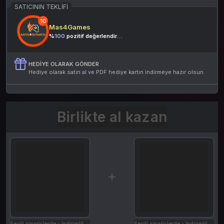
0 değerlendirme
SATICININ TEKLIFI
10
Mas4Games
%
100
pozitif değerlendirme
HEDIYE OLARAK GÖNDER
Hediye olarak satın al ve PDF hediye kartın indirmeye hazır olsun.
Birlikte al kazan
Seçili siparişlerde - İndirimli!
Seçili siparişlerde - İndirimli!