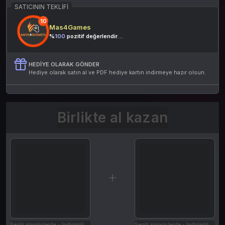
0 değerlendirme
SATICININ TEKLIFI
10
Mas4Games
%
100
pozitif değerlendirme
HEDIYE OLARAK GÖNDER
Hediye olarak satın al ve PDF hediye kartın indirmeye hazır olsun.
Birlikte al kazan
Seçili siparişlerde - İndirimli!
Seçili siparişlerde - İndirimli!