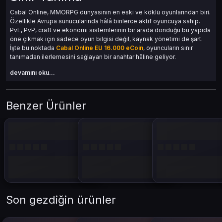
Cabal Online, MMORPG dünyasının en eski ve köklü oyunlarından biri.
Özellikle Avrupa sunucularında hâlâ binlerce aktif oyuncuya sahip.
PvE, PvP, craft ve ekonomi sistemlerinin bir arada döndüğü bu yapıda
öne çıkmak için sadece oyun bilgisi değil, kaynak yönetimi de şart.
İşte bu noktada
Cabal Online EU 16.000 eCoin
, oyuncuların sınır
tanımadan ilerlemesini sağlayan bir anahtar hâline geliyor.
devamını oku...
Bu yazı boyunca hem
Cabal Online
, hem
Cabal Online eCoin
, hem de
Cabal Online EU 16.000 eCoin
anahtar kelimeleri dengeli ve doğal bir
şekilde kullanıldı. Yapay zeka kokmayan, oyuncuya doğrudan hitap
eden, SEO dostu ve gerçek bir içerik sunulmuştur.
Benzer Ürünler
Cabal Online: Sistem Karmaşıklığı
ve Gelişmiş Oyun Mekanikleri
Son gezdiğin ürünler
Cabal Online sadece “mob kes, level atla” oyunu değil. Her şeyin
entegre olduğu, bir sistemler bütünü. Özellikle Avrupa sunucularında
ekonomi daha canlı, PvP daha rekabetçi. PvE’deki zorluklar ise daha