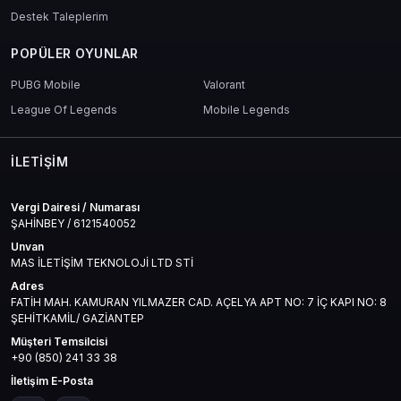
Efsanevi kostümler
Destek Taleplerim
Damage reduction buff’ları
Arena giriş hakları
POPÜLER OYUNLAR
gibi fark yaratan içeriklere ulaşabilirsin.
PUBG Mobile
Valorant
League Of Legends
Mobile Legends
İLETIŞIM
Cabal Online EU Ekonomisi: Nakit
Vergi Dairesi / Numarası
Değerinde eCoin
ŞAHİNBEY / 6121540052
Unvan
Eğer pazarda rol almak, oyuncularla takas yapmak, item çevirip
MAS İLETİŞİM TEKNOLOJİ LTD STİ
kazanç sağlamak istiyorsan bu eCoin değeri seni birkaç adım öne
taşır.
Adres
FATİH MAH. KAMURAN YILMAZER CAD. AÇELYA APT NO: 7 İÇ KAPI NO: 8
16.000 eCoin ile:
ŞEHİTKAMİL/ GAZİANTEP
Müşteri Temsilcisi
Düşük al-sat yapabilir
+90 (850) 241 33 38
Etkinliklerde öne çıkabilir
Pazarda kendi dükkanını kurabilirsin
İletişim E-Posta