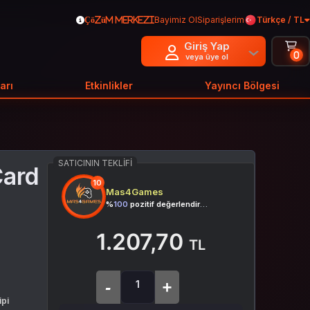
Bayimiz Ol
Siparişlerim
Türkçe / TL
Çözüm Merkezi
Giriş Yap
0
veya üye ol
arı
Etkinlikler
Yayıncı Bölgesi
SATICININ TEKLIFI
Card
10
Mas4Games
%
100
pozitif değerlendirme
1.207,70
TL
ipi