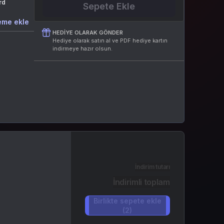
rd
Sepete Ekle
eme ekle
HEDIYE OLARAK GÖNDER
Hediye olarak satın al ve PDF hediye kartın
indirmeye hazır olsun.
İndirim tutarı
İndirimli toplam
Birlikte sepete ekle
(2)