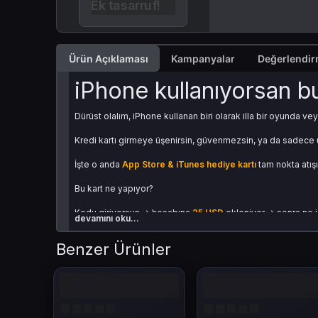
Ek tasarruf!
Ürün Açıklaması
Kampanyalar
iPhone kullanıyorsan b
Dürüst olalım, iPhone kullanan biri olarak illa bir oyunda
Kredi kartı girmeye üşenirsin, güvenmezsin, ya da sadece
İşte o anda
App Store & iTunes hediye kartı
tam nokta atışı
Bu kart ne yapıyor?
Kodu giriyorsun → hesabına
25 USD
ekleniyor → sonra ne i
devamını oku...
Bu kadar basit.
Benzer Ürünler
Ne işe yarıyor App Sto
Bak, bu kartla şunları yapabilirsin: