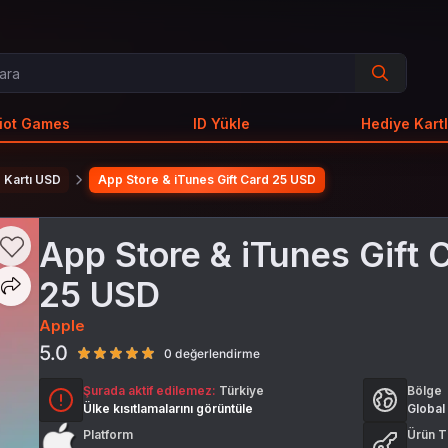
iot Games
ID Yükle
Hediye Kartl
 Kartı USD
App Store & iTunes Gift Card 25 USD
App Store & iTunes Gift 
25 USD
Apple
5.0
0 değerlendirme
Şurada aktif edilemez:
Türkiye
Bölge
Ülke kısıtlamalarını görüntüle
Global
Platform
Ürün T