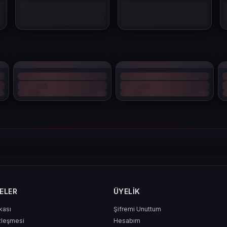
shin falan)
ın
t geçiyor.
?
ELER
ÜYELIK
ikası
Şifremi Unuttum
.
zleşmesi
Hesabım