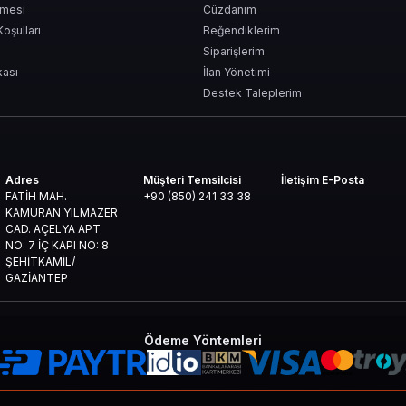
şmesi
Cüzdanım
Koşulları
Beğendiklerim
Siparişlerim
kası
İlan Yönetimi
Destek Taleplerim
raşamam” diyen herkes
Adres
Müşteri Temsilcisi
İletişim E-Posta
FATİH MAH.
+90 (850) 241 33 38
KAMURAN YILMAZER
CAD. AÇELYA APT
NO: 7 İÇ KAPI NO: 8
ŞEHİTKAMİL/
GAZİANTEP
şıyor.
Ödeme Yöntemleri