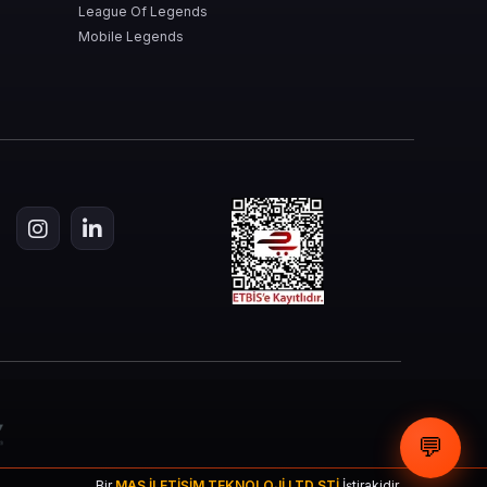
League Of Legends
Mobile Legends
💬
Bir
MAS İLETİŞİM TEKNOLOJİ LTD STİ
İştirakidir.