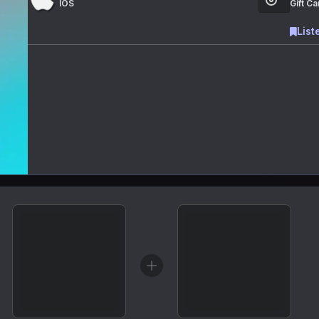
IOS
Gift Ca
List