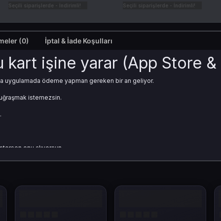
Seçili siparişlerde - İndirimli!
Seçili siparişlerde - İndirimli!
Değerlendirmeler (0)
İptal & İade Koşulları
u kart işine yarar (App Store 
 veya uygulamada ödeme yapman gereken bir an geliyor.
 uğraşmak istemezsin.
.
stersen onu alıyorsun.
re & iTunes hediye kartı?