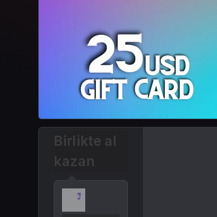
Birlikte al
kazan