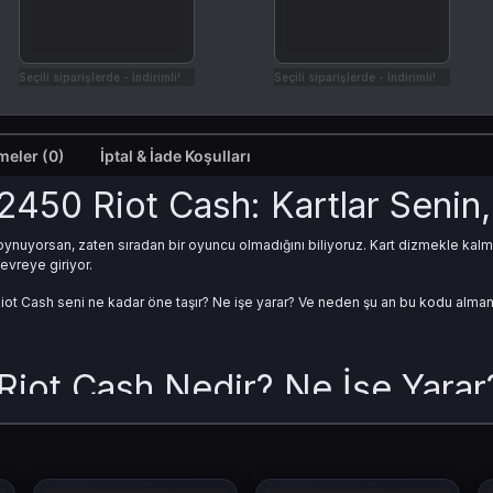
Seçili siparişlerde - İndirimli!
Seçili siparişlerde - İndirimli!
Değerlendirmeler (0)
İptal & İade Koşulları
450 Riot Cash: Kartlar Senin,
 oynuyorsan, zaten sıradan bir oyuncu olmadığını biliyoruz. Kart dizmekle kalm
devreye giriyor.
ot Cash seni ne kadar öne taşır? Ne işe yarar? Ve neden şu an bu kodu alma
Riot Cash Nedir? Ne İşe Yarar
ele para değil, zaman ve avantaj. LoR için kullanıldığında: