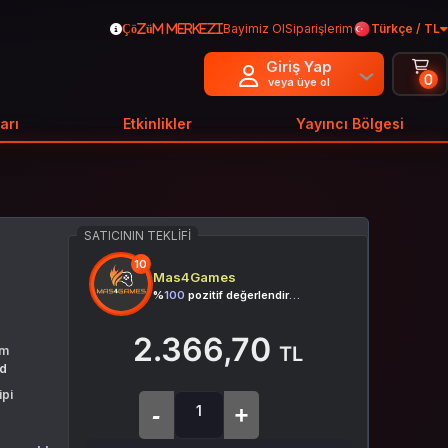
Bayimiz Ol
Siparişlerim
Türkçe / TL
Çözüm Merkezi
Giriş Yap
0
veya üye ol
arı
Etkinlikler
Yayıncı Bölgesi
SATICININ TEKLIFI
10
Mas4Games
%
100
pozitif değerlendirme
2.366,70
TL
rm
id
ipi