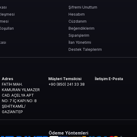
ikası
Şifremi Unuttum
a bırakır.
zleşmesi
Hesabım
şmesi
Cüzdanım
Koşulları
Beğendiklerim
: Guardian & Emote’lar
Siparişlerim
kası
İlan Yönetimi
rduğunda stilin konuşsun istiyorsan, Guardian’ını ve emote setini sen seç.
Destek Taleplerim
ver
Adres
Müşteri Temsilcisi
İletişim E-Posta
FATİH MAH.
+90 (850) 241 33 38
KAMURAN YILMAZER
e Kazandırır?
CAD. AÇELYA APT
NO: 7 İÇ KAPI NO: 8
ŞEHİTKAMİL/
GAZİANTEP
Ödeme Yöntemleri