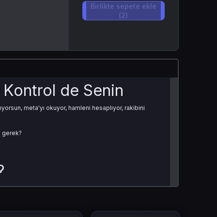
Birlikte sepete ekle
(2)
 Kontrol de Senin
ıyorsun, meta'yı okuyor, hamleni hesaplıyor, rakibini
n gerek?
?