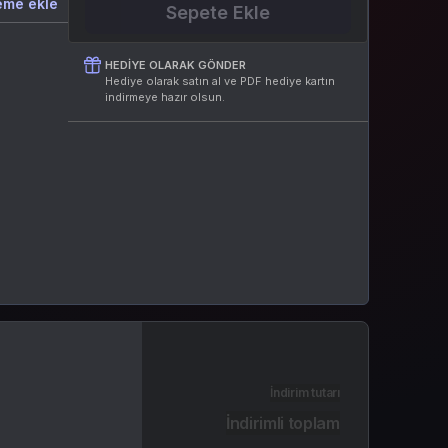
eme ekle
Sepete Ekle
HEDIYE OLARAK GÖNDER
Hediye olarak satın al ve PDF hediye kartın
indirmeye hazır olsun.
İndirim tutarı
İndirimli toplam