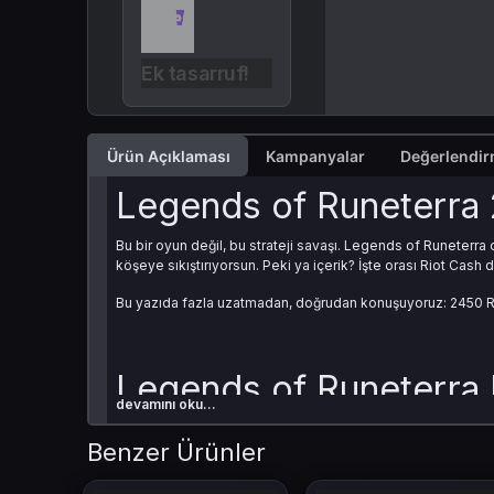
Ek tasarruf!
Ürün Açıklaması
Kampanyalar
Legends of Runeterra 2
Bu bir oyun değil, bu strateji savaşı. Legends of Runeterra
köşeye sıkıştırıyorsun. Peki ya içerik? İşte orası Riot Cash 
Bu yazıda fazla uzatmadan, doğrudan konuşuyoruz: 2450 Ri
Legends of Runeterra 
devamını oku...
Riot Cash, Riot ekosisteminin dijital parası. Ama burada mes
Benzer Ürünler
Wildcard (Joker kart) alırsın
Sezonluk Battle Pass aktif edersin