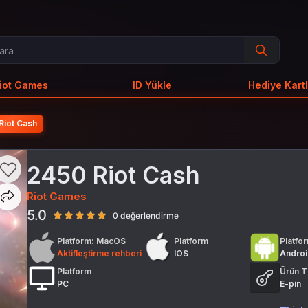
iot Games
ID Yükle
Hediye Kartl
Riot Cash
2450 Riot Cash
Riot Games
5.0
0 değerlendirme
Platform: MacOS
Platform
Platfo
Aktifleştirme rehberi
IOS
Andro
Platform
Ürün T
PC
E-pin