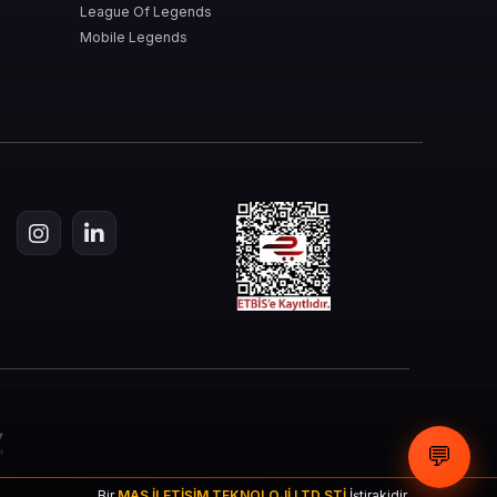
League Of Legends
Mobile Legends
aç tıklama yeterli:
💬
Bir
MAS İLETİŞİM TEKNOLOJİ LTD STİ
İştirakidir.