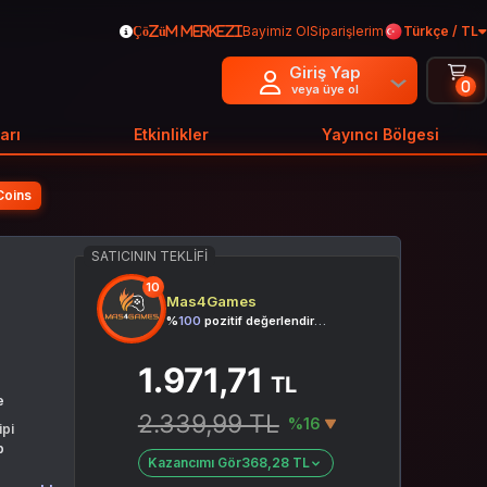
Bayimiz Ol
Siparişlerim
Türkçe / TL
Çözüm Merkezi
Giriş Yap
0
veya üye ol
arı
Etkinlikler
Yayıncı Bölgesi
Coins
SATICININ TEKLIFI
10
Mas4Games
%
100
pozitif değerlendirme
1.971,71
TL
e
2.339,99 TL
%16
ipi
p
Kazancımı Gör
368,28 TL