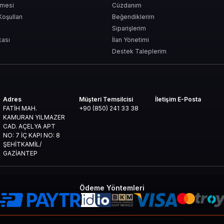
şmesi
Cüzdanım
Koşulları
Beğendiklerim
puçları
Siparişlerim
kası
İlan Yönetimi
yere yatırmak da önemlidir. İşte bazı ipuçları:
Destek Taleplerim
 yap
imize kullan
Adres
Müşteri Temsilcisi
İletişim E-Posta
cünü uzun vadede maksimum seviyeye çıkarır.
FATİH MAH.
+90 (850) 241 33 38
KAMURAN YILMAZER
CAD. AÇELYA APT
NO: 7 İÇ KAPI NO: 8
ŞEHİTKAMİL/
GAZİANTEP
ve Hızlı Teslimat
Ödeme Yöntemleri
limat ile tanınır. AoE 24.000 Empire Coins satın almak isteyen oyuncular için birk