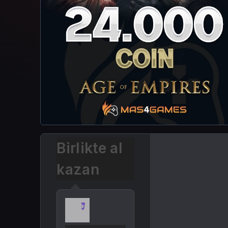
Birlikte al
kazan