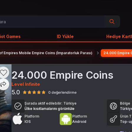
iot Games
ID Yükle
Hediye Kartl
of Empires Mobile Empire Coins (İmparatorluk Parası)
24.000 Empire 
24.000 Empire Coins
Level Infinite
5.0
0 değerlendirme
Şurada aktif edilebilir:
Türkiye
Bölge
Ülke kısıtlamalarını görüntüle
Türkiy
Platform
Platform
Ürün T
IOS
Android
Top-u