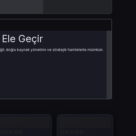
Ele Geçir
değil; doğru kaynak yönetimi ve stratejik hamlelerle mümkün.
nlük kurmak isteyen oyuncular için vazgeçilmezdir. Empire