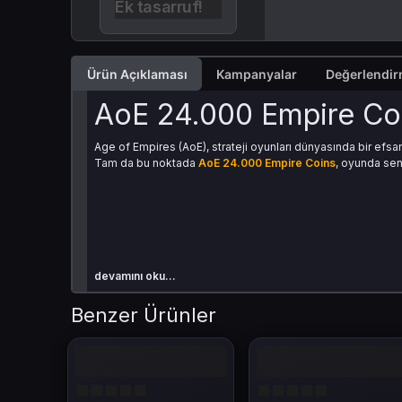
Ek tasarruf!
Ürün Açıklaması
Kampanyalar
AoE 24.000 Empire Coi
Age of Empires (AoE), strateji oyunları dünyasında bir efsa
Tam da bu noktada
AoE 24.000 Empire Coins
, oyunda sen
devamını oku...
AoE 24.000 Empire Coi
Benzer Ürünler
AoE 24.000 Empire Coins
, oyun içi para birimi olarak kul
Coins sayesinde:
Kaynak toplama süreci hızlanır
Birim üretimi daha verimli hale gelir