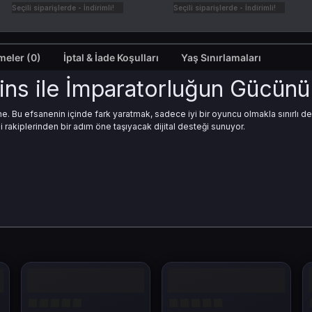
Seçili siparişlerde - İndirimli!
Seçili siparişlerde - İndirimli!
Değerlendirmeler (0)
İptal & İade Koşulları
Yaş Sınırlamaları
ns ile İmparatorluğun Gücünü 
ne. Bu efsanenin içinde fark yaratmak, sadece iyi bir oyuncu olmakla sınırlı 
i rakiplerinden bir adım öne taşıyacak dijital desteği sunuyor.
ns Nedir ve Ne İşe Yarar?
lanılır ve birçok avantaj sağlar. Hem PvE hem de PvP modlarında stratejik üstü