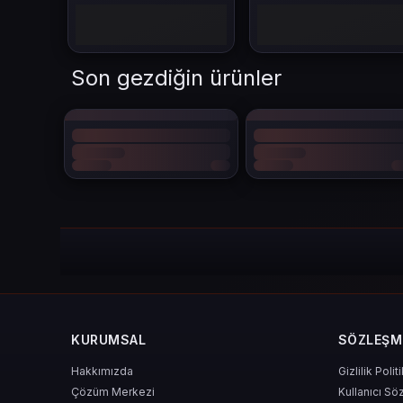
Savunma ve saldırı yapılarında gelişme sağlanır
Özel içerikler ve ekipmanlara erişim açılır
Bu paralar, senin oyun içi kararlarını güçlendirir ve hamlelerin
Son gezdiğin ürünler
24.000 Empire Coins il
24.000 gibi yüksek bir miktar, yalnızca anlık avantaj değil, uz
Erken oyun aşamasında hızlı gelişim
Ekonomi yönetiminde esneklik
Daha fazla bina, asker ve teknoloji açılımı
Rakiplere karşı baskın kurma şansı
AoE 24.000 Empire Coins
, savaş alanında seni sadece güçl
KURUMSAL
SÖZLEŞM
Hakkımızda
Gizlilik Polit
Çözüm Merkezi
Kullanıcı Sö