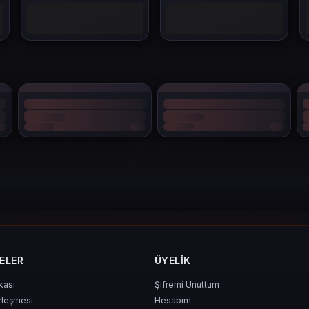
i daha etkili kılar.
e Gelen Avantajlar
un vadeli stratejik fırsatlar da yaratır. Öne çıkan bazı avantajlar:
ü değil, aynı zamanda akıllı bir lider yapar.
ELER
ÜYELIK
ikası
Şifremi Unuttum
zleşmesi
Hesabım