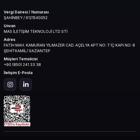
Vergi Dairesi / Numarası
ŞAHİNBEY / 6121540052
Unvan
MAS İLETİŞİM TEKNOLOJİ LTD STİ
Adres
FATİH MAH. KAMURAN YILMAZER CAD. AÇELYA APT NO: 7 İÇ KAPI NO: 8
ŞEHİTKAMİL/ GAZİANTEP
Müşteri Temsilcisi
+90 (850) 241 33 38
İletişim E-Posta