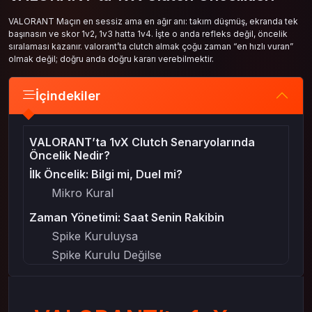
VALORANT Maçın en sessiz ama en ağır anı: takım düşmüş, ekranda tek
başınasın ve skor 1v2, 1v3 hatta 1v4. İşte o anda refleks değil, öncelik
sıralaması kazanır. valorant’ta clutch almak çoğu zaman “en hızlı vuran”
olmak değil; doğru anda doğru kararı verebilmektir.
İçindekiler
VALORANT’ta 1vX Clutch Senaryolarında
Öncelik Nedir?
İlk Öncelik: Bilgi mi, Duel mi?
Mikro Kural
Zaman Yönetimi: Saat Senin Rakibin
Spike Kuruluysa
Spike Kurulu Değilse
Rakipleri Tek Tek Oynamak
Öncelik Sıralaması: En Tehlikeli Hedef Kim?