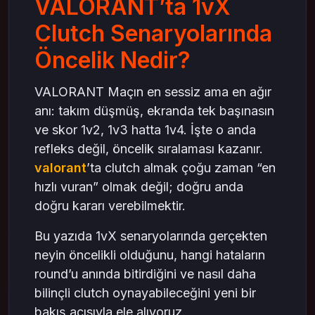
VALORANT’ta 1vX
Utility Kullanımı: Son Ana Saklamak
Mental Kontrol: Panik = Hata
Clutch Senaryolarında
En Sık Yapılan Hatalar
Öncelik Nedir?
Harita Bilgisi Clutch’ı Nasıl Değiştirir?
1vX Senaryosunda Tempo Ayarı
VALORANT Maçın en sessiz ama en ağır
Profesyonel Sahne Neyi Gösteriyor?
anı: takım düşmüş, ekranda tek başınasın
Topluluk ve Sezon Hareketliliği
ve skor 1v2, 1v3 hatta 1v4. İşte o anda
Clutch’ta 5 Altın Kural
refleks değil, öncelik sıralaması kazanır.
Sonuç: Öncelik = Kontrol
valorant
’ta clutch almak çoğu zaman “en
hızlı vuran” olmak değil; doğru anda
doğru kararı verebilmektir.
Bu yazıda 1vX senaryolarında gerçekten
neyin öncelikli olduğunu, hangi hataların
round’u anında bitirdiğini ve nasıl daha
bilinçli clutch oynayabileceğini yeni bir
bakış açısıyla ele alıyoruz.