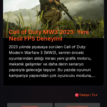
Call of Duty MW3 2023: Yeni
Nesil FPS Deneyimi
2023 yılında piyasaya sürülen Call of Duty:
Modern Warfare 3 (MW3), serinin önceki
oyunlarından aldığı mirası yeni grafik motoru,
mekanik gelişimler ve daha derin senaryo
yapısıyla geleceğe taşıyor. Bu yazıda oyunun
kampanya yapısından çok oyunculu moduna,
zombi deneyiminden oyun içi ödül sistemine
kadar her şeyi kapsamaya çalışacaktır. Tüm
içeriği boyunca Call of Duty evreninin
Türkçe / TL
detaylarına inilecek ve steam hediye kartı
kullanımının avantajlarından da bahsedilecektir.
Siparişlerim
Çözüm Merkezi