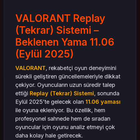
Replay Sisteminin Espor Sahnesine Katkısı
VP satın al ile Oyun Deneyimini Zenginleştirin
VALORANT Replay
Sonuç
(Tekrar) Sistemi –
Beklenen Yama 11.06
(Eylül 2025)
VALORANT
, rekabetçi oyun deneyimini
sürekli geliştiren güncellemeleriyle dikkat
çekiyor. Oyuncuların uzun süredir talep
ettiği
Replay (Tekrar) Sistemi
, sonunda
Eylül 2025’te gelecek olan
11.06 yaması
ile oyuna ekleniyor. Bu özellik, hem
profesyonel sahnede hem de sıradan
oyuncular için oyunu analiz etmeyi çok
daha kolay hale getirecek.