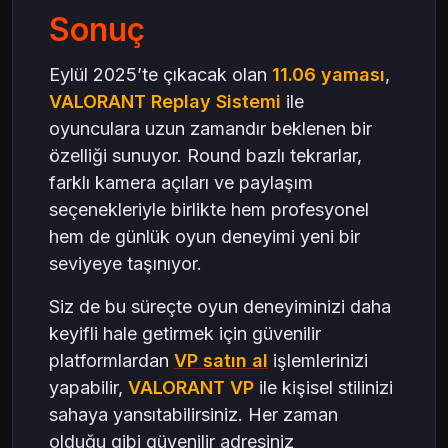
Sonuç
Eylül 2025’te çıkacak olan
11.06 yaması
,
VALORANT Replay Sistemi
ile
oyunculara uzun zamandır beklenen bir
özelliği sunuyor. Round bazlı tekrarlar,
farklı kamera açıları ve paylaşım
seçenekleriyle birlikte hem profesyonel
hem de günlük oyun deneyimi yeni bir
seviyeye taşınıyor.
Siz de bu süreçte oyun deneyiminizi daha
keyifli hale getirmek için güvenilir
platformlardan
VP satın al
işlemlerinizi
yapabilir,
VALORANT VP
ile kişisel stilinizi
sahaya yansıtabilirsiniz. Her zaman
olduğu gibi güvenilir adresiniz