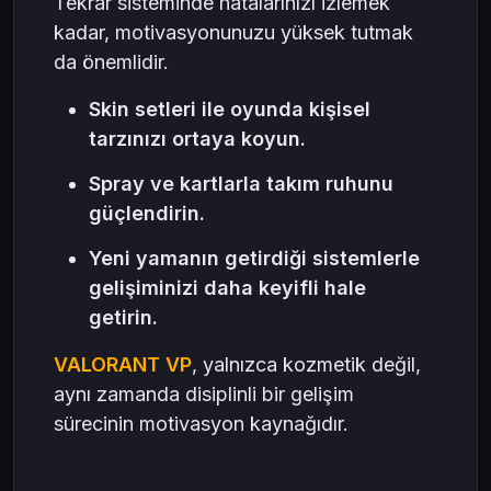
Tekrar sisteminde hatalarınızı izlemek
kadar, motivasyonunuzu yüksek tutmak
da önemlidir.
Skin setleri ile oyunda kişisel
tarzınızı ortaya koyun.
Spray ve kartlarla takım ruhunu
güçlendirin.
Yeni yamanın getirdiği sistemlerle
gelişiminizi daha keyifli hale
getirin.
VALORANT VP
, yalnızca kozmetik değil,
aynı zamanda disiplinli bir gelişim
sürecinin motivasyon kaynağıdır.