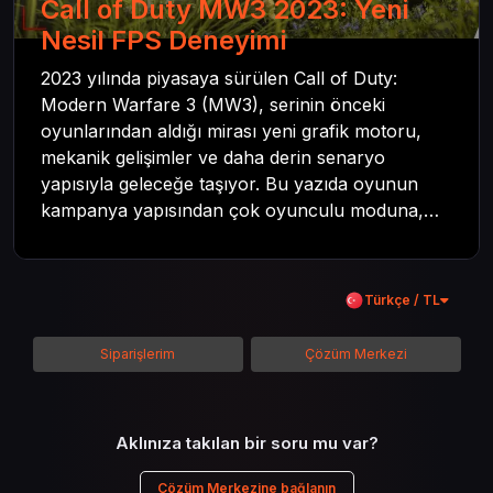
Call of Duty MW3 2023: Yeni
Nesil FPS Deneyimi
2023 yılında piyasaya sürülen Call of Duty:
Modern Warfare 3 (MW3), serinin önceki
oyunlarından aldığı mirası yeni grafik motoru,
mekanik gelişimler ve daha derin senaryo
yapısıyla geleceğe taşıyor. Bu yazıda oyunun
kampanya yapısından çok oyunculu moduna,
zombi deneyiminden oyun içi ödül sistemine
kadar her şeyi kapsamaya çalışacaktır. Tüm
içeriği boyunca Call of Duty evreninin
Türkçe / TL
detaylarına inilecek ve steam hediye kartı
kullanımının avantajlarından da bahsedilecektir.
Siparişlerim
Çözüm Merkezi
Aklınıza takılan bir soru mu var?
Çözüm Merkezine bağlanın