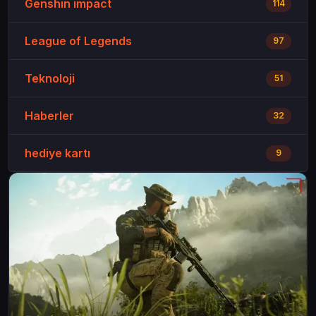
Genshin impact
114
League of Legends
97
Teknoloji
51
Haberler
32
hediye kartı
9