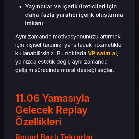
Yayıncılar ve içerik üreticileri için
daha fazla yaratıcı içerik oluşturma
imkânı
Aynı zamanda motivasyonunuzu artırmak
için kişisel tarzınızı yansıtacak kozmetikler
kullanabilirsiniz. Bu noktada
VP satın al
,
yalnızca estetik değil, aynı zamanda
gelişim sürecinde moral desteği sağlar.
11.06 Yamasıyla
Gelecek Replay
Özellikleri
Round Bazlı Tekrarlar