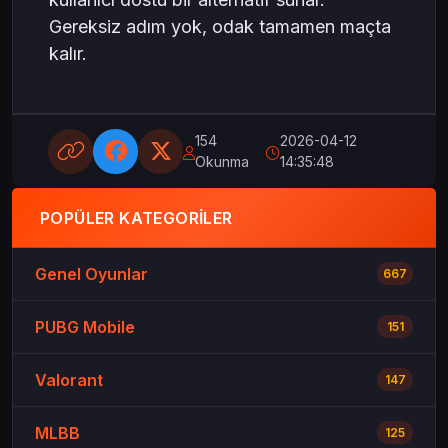
Gereksiz adım yok, odak tamamen maçta
kalır.
154
2026-04-12
Okunma
14:35:48
POPÜLER KATEGORILER
Genel Oyunlar
667
PUBG Mobile
151
Valorant
147
MLBB
125