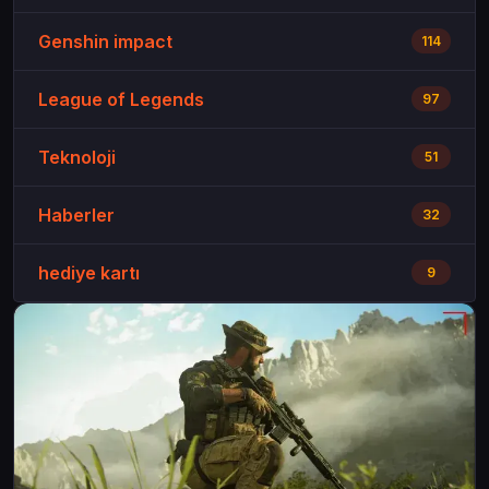
Genshin impact
114
League of Legends
97
Teknoloji
51
Haberler
32
hediye kartı
9