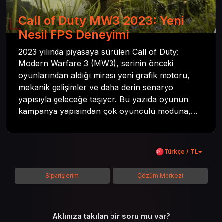
Call of Duty MW3 2023: Yeni
Nesil FPS Deneyimi
2023 yılında piyasaya sürülen Call of Duty:
Modern Warfare 3 (MW3), serinin önceki
oyunlarından aldığı mirası yeni grafik motoru,
mekanik gelişimler ve daha derin senaryo
yapısıyla geleceğe taşıyor. Bu yazıda oyunun
kampanya yapısından çok oyunculu moduna,
zombi deneyiminden oyun içi ödül sistemine
kadar her şeyi kapsamaya çalışacaktır. Tüm
içeriği boyunca Call of Duty evreninin
Türkçe / TL
detaylarına inilecek ve steam hediye kartı
kullanımının avantajlarından da bahsedilecektir.
Siparişlerim
Çözüm Merkezi
Aklınıza takılan bir soru mu var?