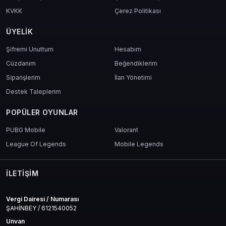
KVKK
Çerez Politikası
ÜYELIK
Şifremi Unuttum
Hesabım
Cüzdanım
Beğendiklerim
Siparişlerim
İlan Yönetimi
Destek Taleplerim
POPÜLER OYUNLAR
PUBG Mobile
Valorant
League Of Legends
Mobile Legends
İLETIŞIM
Vergi Dairesi / Numarası
ŞAHİNBEY / 6121540052
Unvan