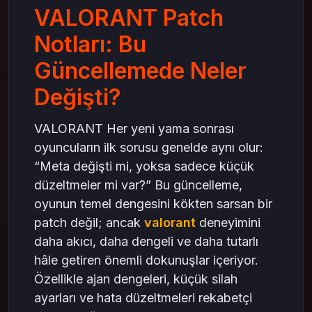
VALORANT Patch
Rekabetçi Oyun Açısından Ne Anlama
Geliyor?
Notları: Bu
Kısa Not: valorant VP ve VP satın almak (doğal
akışta)
Güncellemede Neler
Sonuç: Küçük Güncelleme, Büyük Oyun Hissi
Değişti?
mas4games ile Oyuna Odaklan
VALORANT Her yeni yama sonrası
oyuncuların ilk sorusu genelde aynı olur:
“Meta değişti mi, yoksa sadece küçük
düzeltmeler mi var?” Bu güncelleme,
oyunun temel dengesini kökten sarsan bir
patch değil; ancak
valorant
deneyimini
daha akıcı, daha dengeli ve daha tutarlı
hâle getiren önemli dokunuşlar içeriyor.
Özellikle ajan dengeleri, küçük silah
ayarları ve hata düzeltmeleri rekabetçi