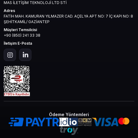
MAS İLETİŞİM TEKNOLOJİ LTD STİ
Adres
FATİH MAH. KAMURAN YILMAZER CAD. AÇELYA APT NO: 7 İÇ KAPI NO: 8
ŞEHİTKAMİL/ GAZİANTEP
Müşteri Temsilcisi
+90 (850) 241 33 38
İletişim E-Posta
Ödeme Yöntemleri