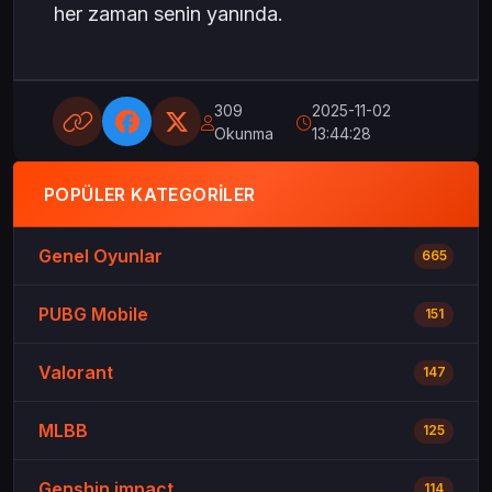
her zaman senin yanında.
309
2025-11-02
Okunma
13:44:28
POPÜLER KATEGORILER
Genel Oyunlar
665
PUBG Mobile
151
Valorant
147
MLBB
125
Genshin impact
114