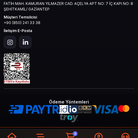
FATİH MAH. KAMURAN YILMAZER CAD. AÇELYA APT NO: 7 İÇ KAPI NO: 8
ŞEHİTKAMİL/ GAZİANTEP
Müşteri Temsilcisi
+90 (850) 241 33 38
İletişim E-Posta
Ödeme Yöntemleri
© 2026
Mas4games
. Tüm Hakları
Bir
MAS İLETİŞİM TEKNOLOJİ LTD STİ
0
Saklıdır.
İştirakidir.