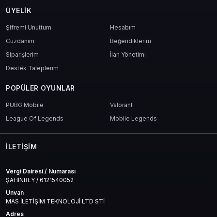
ÜYELIK
Şifremi Unuttum
Hesabım
Cüzdanım
Beğendiklerim
Siparişlerim
İlan Yönetimi
Destek Taleplerim
POPÜLER OYUNLAR
PUBG Mobile
Valorant
League Of Legends
Mobile Legends
İLETIŞIM
Vergi Dairesi / Numarası
ŞAHİNBEY / 6121540052
Unvan
MAS İLETİŞİM TEKNOLOJİ LTD STİ
Adres