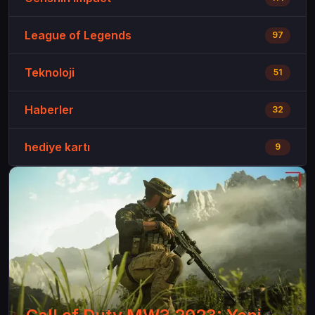
League of Legends
97
Teknoloji
51
Haberler
32
hediye kartı
9