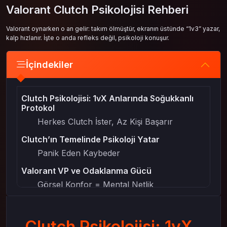
Valorant Clutch Psikolojisi Rehberi
Valorant oynarken o an gelir: takım ölmüştür, ekranın üstünde “1v3” yazar,
kalp hızlanır. İşte o anda refleks değil, psikoloji konuşur.
İçindekiler
Clutch Psikolojisi: 1vX Anlarında Soğukkanlı
Protokol
Herkes Clutch İster, Az Kişi Başarır
Clutch’ın Temelinde Psikoloji Yatar
Panik Eden Kaybeder
Valorant VP ve Odaklanma Gücü
Görsel Konfor = Mental Netlik
Oyun Hissi ve Güven
1vX Durumlarında Soğukkanlı Protokol
Clutch Psikolojisi: 1vX