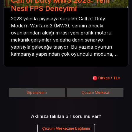
Call of Duty MW3 2023: Yeni
Nesil FPS Deneyimi
2023 yılında piyasaya sürülen Call of Duty:
Modern Warfare 3 (MW3), serinin önceki
oyunlarından aldığı mirası yeni grafik motoru,
mekanik gelişimler ve daha derin senaryo
yapısıyla geleceğe taşıyor. Bu yazıda oyunun
kampanya yapısından çok oyunculu moduna,
zombi deneyiminden oyun içi ödül sistemine
kadar her şeyi kapsamaya çalışacaktır. Tüm
içeriği boyunca Call of Duty evreninin
Türkçe / TL
detaylarına inilecek ve steam hediye kartı
kullanımının avantajlarından da bahsedilecektir.
Siparişlerim
Çözüm Merkezi
Aklınıza takılan bir soru mu var?
Çözüm Merkezine bağlanın