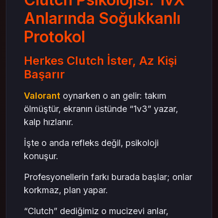
1. Bilgi Topla, Çatışma Arama
Anlarında Soğukkanlı
2. Zamanı Yönet
3. Ses Kullanmadan Hareket Et
Protokol
4. Duel Mantığı
Herkes Clutch İster, Az Kişi
Clutch Sonrası Zihin Durumu
Başarır
Kazandın mı? Hemen Rahatlama
Kaybettin mi? Öğren ve Geç
Valorant
oynarken o an gelir: takım
VP Satın Al: Oyun Deneyimini Geliştir
ölmüştür, ekranın üstünde “1v3” yazar,
Görsel ve Zihinsel Dengede Kal
kalp hızlanır.
Güvenli VP Satın Al Platformları
İşte o anda refleks değil, psikoloji
Profesyonellerden Küçük İpuçları
konuşur.
Sonuç: Clutch Bir Sanattır
Profesyonellerin farkı burada başlar; onlar
korkmaz, plan yapar.
“Clutch” dediğimiz o mucizevi anlar,