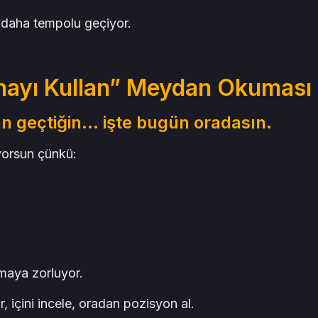
e daha tempolu geçiyor.
inayı Kullan” Meydan Okuması
n geçtiğin… işte bugün oradasın.
yorsun çünkü:
maya zorluyor.
, içini incele, oradan pozisyon al.