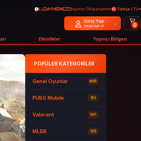
Bayimiz Ol
Siparişlerim
Türkçe / TL
Çözüm Merkezi
Giriş Yap
0
veya üye ol
arı
Etkinlikler
Yayıncı Bölgesi
POPÜLER KATEGORILER
Genel Oyunlar
665
PUBG Mobile
151
Valorant
147
MLBB
125