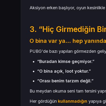
Aksiyon erken başlıyor, oyun kesinlikl
3. “Hiç Girmediğin B
O bina var ya… hep yanında
PUBG'de bazı yapıları görmezden geli
“Buradan kimse geçmiyor.”
“O bina açık, loot yoktur.”
“Orası benim tarzım değil.”
Bu meydan okuma seni tam tersini yap
Her gördüğün
kullanmadığın
yapıya gir