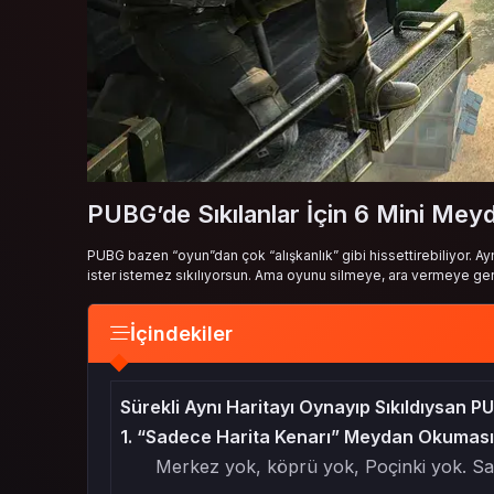
PUBG’de Sıkılanlar İçin 6 Mini Me
PUBG bazen “oyun”dan çok “alışkanlık” gibi hissettirebiliyor. Ayn
ister istemez sıkılıyorsun. Ama oyunu silmeye, ara vermeye ger
İçindekiler
Sürekli Aynı Haritayı Oynayıp Sıkıldıysa
1. “Sadece Harita Kenarı” Meydan Okuması 
Merkez yok, köprü yok, Poçinki yok. Sa