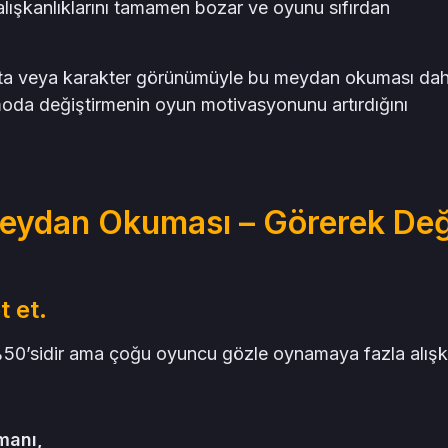
lışkanlıklarını tamamen bozar ve oyunu sıfırdan
anta veya karakter görünümüyle bu meydan okuması da
 moda değiştirmenin oyun motivasyonunu artırdığını
eydan Okuması – Görerek Deği
t et.
’sidir ama çoğu oyuncu gözle oynamaya fazla alışk
manı,