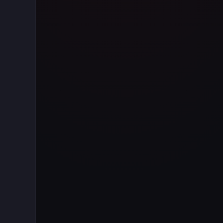
Tüm içeriği boyunca Call
of Duty evreninin
detaylarına inilecek ve
steam hediye kartı
kullanımının
avantajlarından da
bahsedilecektir.