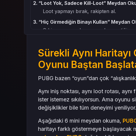
2. “Loot Yok, Sadece Kill-Loot” Meydan Ok
Loot yapmayı bırak, rakipten al.
3. “Hiç Girmediğin Binayı Kullan” Meydan 
O bina var ya… hep yanından geçtiğin… 
4. “Sadece Bölgeler Arası Rotasyon” Mey
Yollar, vadiler, köprüler yok. Sadece bölg
Sürekli Aynı Haritayı
5. “Sesle Oynama” Meydan Okuması – Göre
Oyunu Baştan Başla
Sadece ses bilgisiyle hareket et.
PUBG bazen “oyun”dan çok “alışkanlık” g
6. “Tek Renk Challenge” – Karakterini Seç
Tamamen görsellik odaklı ama şaşırtıcı şe
Aynı iniş noktası, aynı loot rotası, ay
Bonus: Mini Görevleri Takım Halinde Dener
ister istemez sıkılıyorsun. Ama oyunu
Sonuç: Haritadan Sıkılman Normal, Ama Oyu
değişiklikler bile tüm deneyimi yeniliyor
Aşağıdaki 6 mini meydan okuma,
PUB
haritayı farklı göstermeye başlayacak 