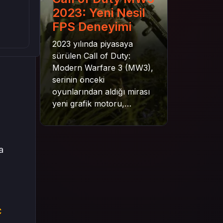
2023: Yeni Nesil
FPS Deneyimi
2023 yılında piyasaya
sürülen Call of Duty:
Modern Warfare 3 (MW3),
serinin önceki
oyunlarından aldığı mirası
yeni grafik motoru,
mekanik gelişimler ve daha
derin senaryo yapısıyla
geleceğe taşıyor. Bu
a
yazıda oyunun kampanya
yapısından çok oyunculu
moduna, zombi
deneyiminden oyun içi ödül
sistemine kadar her şeyi
C
kapsamaya çalışacaktır.