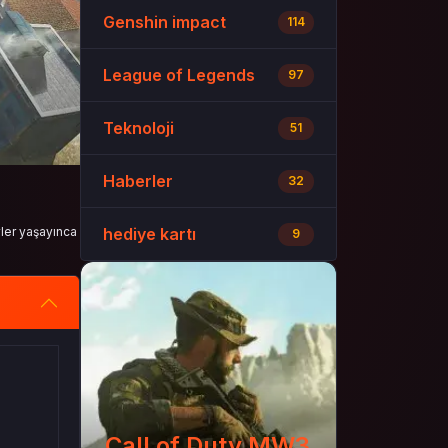
Genshin impact
114
League of Legends
97
Teknoloji
51
Haberler
32
yler yaşayınca
hediye kartı
9
Call of Duty MW3