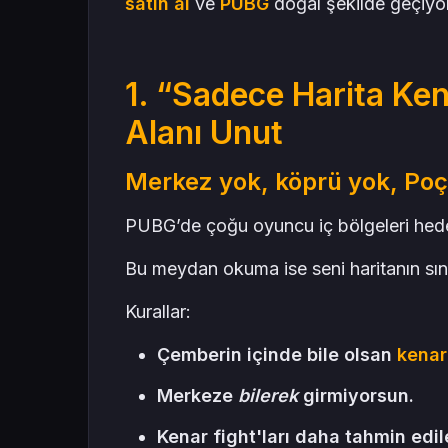
satın al
ve
PUBG
doğal şekilde geçiyor
1. “Sadece Harita Ke
Alanı Unut
Merkez yok, köprü yok, Poçi
PUBG’de çoğu oyuncu iç bölgeleri hede
Bu meydan okuma ise seni haritanın sın
Kurallar:
Çemberin içinde bile olsan
kenar
Merkeze
bilerek
girmiyorsun.
Kenar fight'ları daha tahmin edi