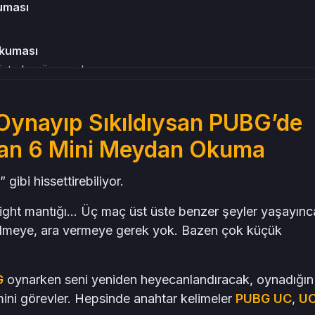
uması
Okuması
işte bugün oradasın.
dan Okuması
e sınırları.
 Oynayıp Sıkıldıysan PUBG’de
rek Değil, Duyarak
tan 6 Mini Meydan Okuma
ibi hissettirebiliyor.
, Oyna
kilde eğlenceli.
nı fight mantığı… Üç maç üst üste benzer şeyler yaşayınc
sen 10 Kat Daha Eğlenceli Oluyor
 silmeye, ara vermeye gerek yok. Bazen çok küçük
n Hâlâ Taze Olabilir
.
G
oynarken seni yeniden heyecanlandıracak, oynadığın
mini görevler. Hepsinde anahtar kelimeler
PUBG UC
,
U