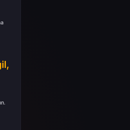
ha
l,
ın.