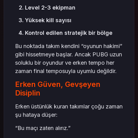
Level 2-3 ekipman
Yüksek kill sayısı
Kontrol edilen stratejik bir bölge
Bu noktada takım kendini “oyunun hakimi”
gibi hissetmeye başlar. Ancak PUBG uzun
soluklu bir oyundur ve erken tempo her
zaman final temposuyla uyumlu değildir.
Erken Güven, Gevşeyen
Disiplin
Erken üstünlük kuran takımlar çoğu zaman
şu hataya düşer:
“Bu maçı zaten alırız.”