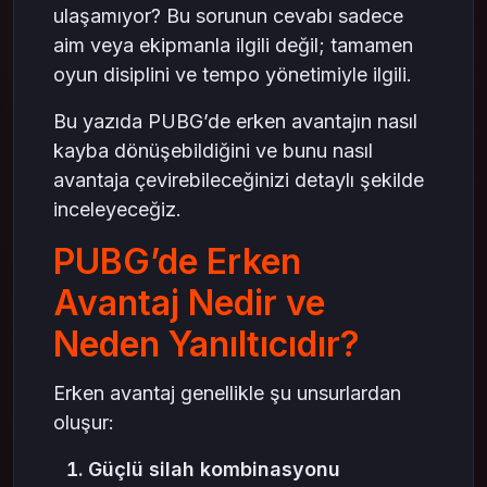
ulaşamıyor? Bu sorunun cevabı sadece
aim veya ekipmanla ilgili değil; tamamen
oyun disiplini ve tempo yönetimiyle ilgili.
Bu yazıda PUBG’de erken avantajın nasıl
kayba dönüşebildiğini ve bunu nasıl
avantaja çevirebileceğinizi detaylı şekilde
inceleyeceğiz.
PUBG’de Erken
Avantaj Nedir ve
Neden Yanıltıcıdır?
Erken avantaj genellikle şu unsurlardan
oluşur:
Güçlü silah kombinasyonu