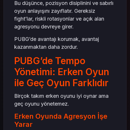
Bu düşünce, pozisyon disiplinini ve sabırlı
oyun anlayışını zayıflatır. Gereksiz
fight’lar, riskli rotasyonlar ve açık alan
agresyonu devreye girer.
PUBG’de avantajı korumak, avantaj
kazanmaktan daha zordur.
PUBG’de Tempo
Yönetimi: Erken Oyun
ile Geç Oyun Farklıdır
Birçok takım erken oyunu iyi oynar ama
geç oyunu yönetemez.
Erken Oyunda Agresyon İşe
Yarar