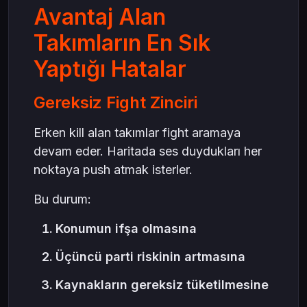
Avantaj Alan
Takımların En Sık
Yaptığı Hatalar
Gereksiz Fight Zinciri
Erken kill alan takımlar fight aramaya
devam eder. Haritada ses duydukları her
noktaya push atmak isterler.
Bu durum:
Konumun ifşa olmasına
Üçüncü parti riskinin artmasına
Kaynakların gereksiz tüketilmesine