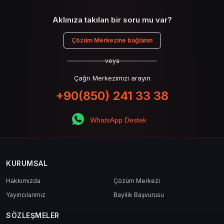
Aklınıza takılan bir soru mu var?
Çözüm Merkezine bağlanın
veya
Çağrı Merkezimizi arayın
+90(850) 241 33 38
WhatsApp Destek
KURUMSAL
Hakkımızda
Çözüm Merkezi
Yayıncılarımız
Bayilik Başvurusu
SÖZLEŞMELER