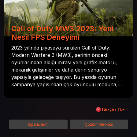
Call of Duty MW3 2023: Yeni
Nesil FPS Deneyimi
2023 yılında piyasaya sürülen Call of Duty:
Modern Warfare 3 (MW3), serinin önceki
oyunlarından aldığı mirası yeni grafik motoru,
mekanik gelişimler ve daha derin senaryo
yapısıyla geleceğe taşıyor. Bu yazıda oyunun
kampanya yapısından çok oyunculu moduna,
zombi deneyiminden oyun içi ödül sistemine
kadar her şeyi kapsamaya çalışacaktır. Tüm
içeriği boyunca Call of Duty evreninin
Türkçe / TL
detaylarına inilecek ve steam hediye kartı
kullanımının avantajlarından da bahsedilecektir.
Siparişlerim
Çözüm Merkezi