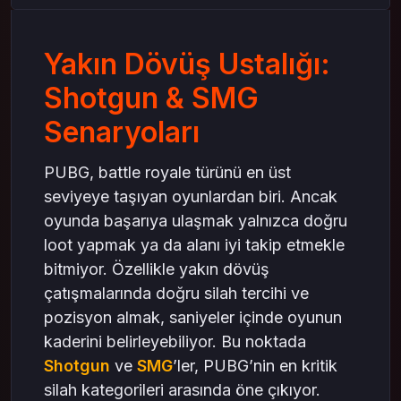
Yakın ve Orta Mesafede SMG Etkisi
SMG Kullanımında Öne Çıkan Taktikler
Yakın Dövüş Ustalığı:
Shotgun & SMG Kombinasyonu
Eğitim ve Refleks Çalışmaları
Shotgun & SMG
Antrenman Modunu Kullanın
Senaryoları
Harita Bilgisi
Sonuç: Yakın Dövüşün Ustası Olmak
PUBG, battle royale türünü en üst
seviyeye taşıyan oyunlardan biri. Ancak
oyunda başarıya ulaşmak yalnızca doğru
loot yapmak ya da alanı iyi takip etmekle
bitmiyor. Özellikle yakın dövüş
çatışmalarında doğru silah tercihi ve
pozisyon almak, saniyeler içinde oyunun
kaderini belirleyebiliyor. Bu noktada
Shotgun
ve
SMG
’ler, PUBG’nin en kritik
silah kategorileri arasında öne çıkıyor.