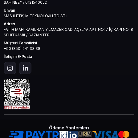
ŞAHİNBEY / 6121540052
Unvan
MAS İLETİŞİM TEKNOLOJİ LTD STİ
Adres
FATİH MAH. KAMURAN YILMAZER CAD. AÇELYA APT NO: 7 İÇ KAPI NO: 8
ŞEHİTKAMİL/ GAZİANTEP
Müşteri Temsilcisi
+90 (850) 241 33 38
İletişim E-Posta
Ödeme Yöntemleri