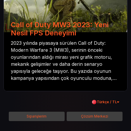
Call of Duty MW3 2023: Yeni
Nesil FPS Deneyimi
2023 yılında piyasaya sürülen Call of Duty:
Modern Warfare 3 (MW3), serinin önceki
oyunlarından aldığı mirası yeni grafik motoru,
mekanik gelişimler ve daha derin senaryo
yapısıyla geleceğe taşıyor. Bu yazıda oyunun
kampanya yapısından çok oyunculu moduna,
zombi deneyiminden oyun içi ödül sistemine
kadar her şeyi kapsamaya çalışacaktır. Tüm
içeriği boyunca Call of Duty evreninin
Türkçe / TL
detaylarına inilecek ve steam hediye kartı
kullanımının avantajlarından da bahsedilecektir.
Siparişlerim
Çözüm Merkezi