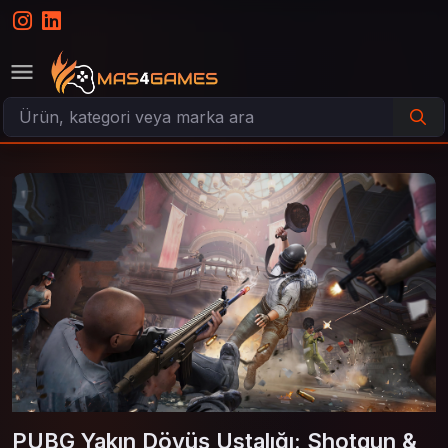
PUBG Yakın Dövüş Ustalığı: Shotgun &