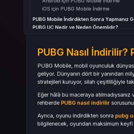
Android için PUBG Mobile İndirme
iOS için PUBG Mobile İndirme
PUBG Mobile İndirdikten Sonra Yapmanız G
PUBG UC Nedir ve Neden Önemlidir?
PUBG UC Yükleme Yöntemleri
UC Satın Alma Öncesi İpuçları
PUBG Nasıl İndirilir?
PUBG UC Yükleme ve Oyun Deneyimini Geli
PUBG Mobile İçin Ekstra İpuçları
PUBG Mobile, mobil oyunculuk dünyasın
Kontrolleri Özelleştirin
geliyor. Dünyanın dört bir yanından mi
Grafik Ayarlarını Cihazınıza Göre Yapın
stratejileri kuruyor, silah çeşitliliğiyle 
Takım İletişimini Kullanın
Haritayı Öğrenin
Eğer hâlâ bu maceraya atılmadıysanız ve
PUBG Mobile İndirirken Dikkat Edilmesi Ger
rehberde
PUBG nasıl indirilir
sorusunun
Sonuç: PUBG Mobile İndir ve Deneyimini Gel
Ayrıca, oyunu indirdikten sonra
pubg u
Mas4games ile Güvenilir PUBG UC Yükleme
bilgilenecek, oyundan maksimum keyfi a