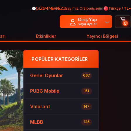
Bayimiz Ol
Siparişlerim
Türkçe / TL
Çözüm Merkezi
Giriş Yap
0
veya üye ol
arı
Etkinlikler
Yayıncı Bölgesi
POPÜLER KATEGORILER
Genel Oyunlar
667
PUBG Mobile
151
Valorant
147
MLBB
125