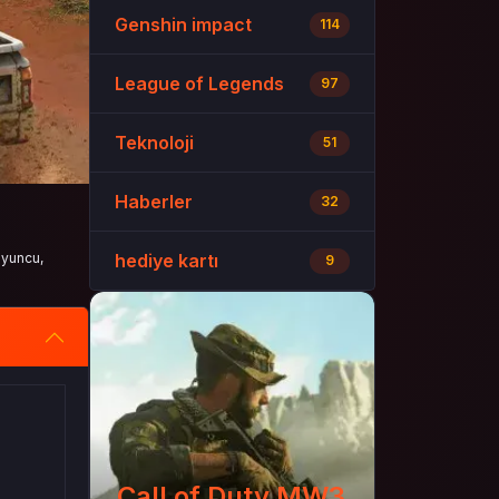
Genshin impact
114
League of Legends
97
Teknoloji
51
Haberler
32
oyuncu,
hediye kartı
9
Call of Duty MW3