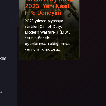
2023: Yeni Nesil
FPS Deneyimi
2023 yılında piyasaya
sürülen Call of Duty:
Modern Warfare 3 (MW3),
serinin önceki
oyunlarından aldığı mirası
yeni grafik motoru,
mekanik gelişimler ve daha
akım
derin senaryo yapısıyla
geleceğe taşıyor. Bu
yazıda oyunun kampanya
yapısından çok oyunculu
moduna, zombi
deneyiminden oyun içi ödül
 da
sistemine kadar her şeyi
kapsamaya çalışacaktır.