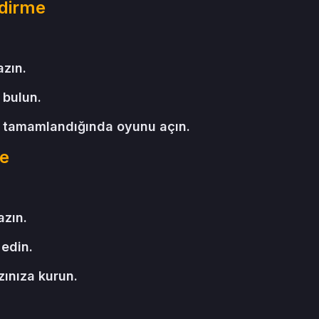
ndirme
zın.
bulun.
 tamamlandığında oyunu açın.
me
zın.
 edin.
zınıza kurun.