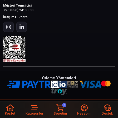
Müşteri Temsilcisi
+90 (850) 241 33 38
İletişim E-Posta
Ödeme Yöntemleri
© 2026
Mas4games
. Tüm Hakları
Bir
MAS İLETİŞİM TEKNOLOJİ LTD STİ
0
Saklıdır.
İştirakidir.
Keşfet
Kategoriler
Sepetim
Hesabım
Destek