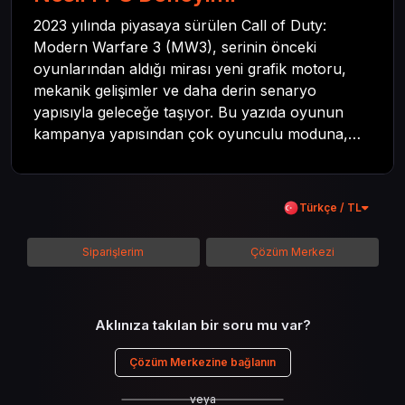
2023 yılında piyasaya sürülen Call of Duty:
Modern Warfare 3 (MW3), serinin önceki
oyunlarından aldığı mirası yeni grafik motoru,
mekanik gelişimler ve daha derin senaryo
yapısıyla geleceğe taşıyor. Bu yazıda oyunun
kampanya yapısından çok oyunculu moduna,
zombi deneyiminden oyun içi ödül sistemine
kadar her şeyi kapsamaya çalışacaktır. Tüm
içeriği boyunca Call of Duty evreninin
Türkçe / TL
detaylarına inilecek ve steam hediye kartı
kullanımının avantajlarından da bahsedilecektir.
Siparişlerim
Çözüm Merkezi
Aklınıza takılan bir soru mu var?
Çözüm Merkezine bağlanın
veya