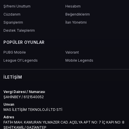
Şifremi Unuttum
Hesabım
Cüzdanım
Beğendiklerim
Siparişlerim
İlan Yönetimi
Destek Taleplerim
POPÜLER OYUNLAR
PUBG Mobile
Valorant
League Of Legends
Mobile Legends
İLETIŞIM
Vergi Dairesi / Numarası
ŞAHİNBEY / 6121540052
Unvan
MAS İLETİŞİM TEKNOLOJİ LTD STİ
Adres
FATİH MAH. KAMURAN YILMAZER CAD. AÇELYA APT NO: 7 İÇ KAPI NO: 8
ŞEHİTKAMİL/ GAZİANTEP