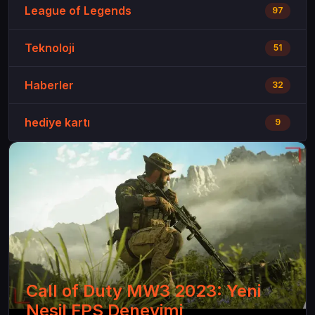
League of Legends
97
Teknoloji
51
Haberler
32
hediye kartı
9
Call of Duty MW3 2023: Yeni
Nesil FPS Deneyimi