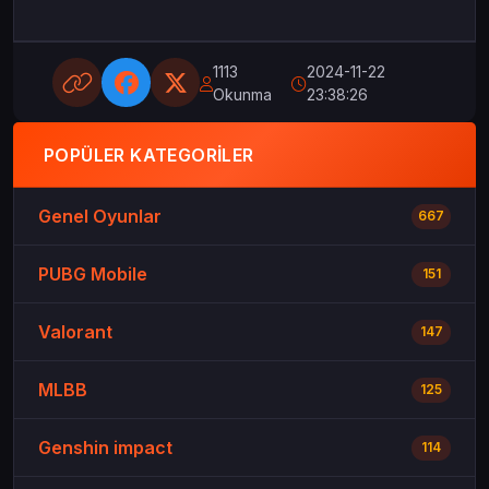
1113
2024-11-22
Okunma
23:38:26
POPÜLER KATEGORILER
Genel Oyunlar
667
PUBG Mobile
151
Valorant
147
MLBB
125
Genshin impact
114