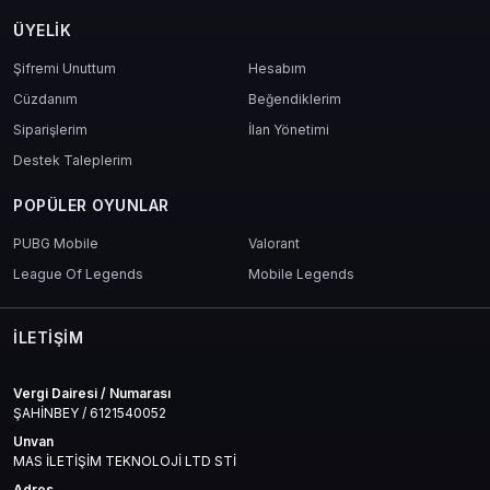
ÜYELIK
Şifremi Unuttum
Hesabım
Cüzdanım
Beğendiklerim
Siparişlerim
İlan Yönetimi
Destek Taleplerim
POPÜLER OYUNLAR
PUBG Mobile
Valorant
League Of Legends
Mobile Legends
İLETIŞIM
Vergi Dairesi / Numarası
ŞAHİNBEY / 6121540052
Unvan
MAS İLETİŞİM TEKNOLOJİ LTD STİ
Adres