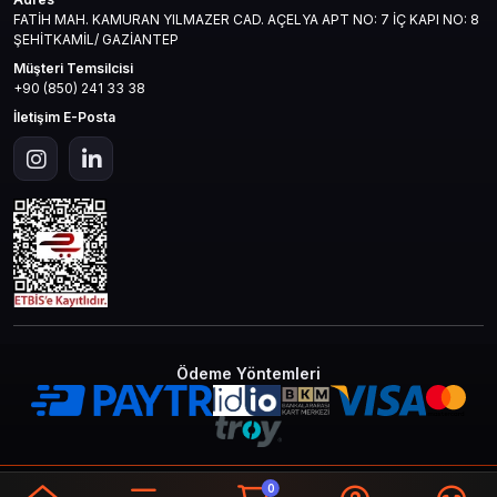
FATİH MAH. KAMURAN YILMAZER CAD. AÇELYA APT NO: 7 İÇ KAPI NO: 8
ŞEHİTKAMİL/ GAZİANTEP
Müşteri Temsilcisi
+90 (850) 241 33 38
İletişim E-Posta
Ödeme Yöntemleri
© 2026
Mas4games
. Tüm Hakları
Bir
MAS İLETİŞİM TEKNOLOJİ LTD STİ
0