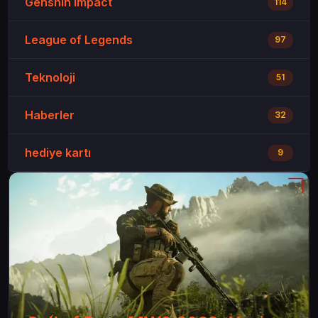
Genshin impact
114
League of Legends
97
Teknoloji
51
Haberler
32
hediye kartı
9