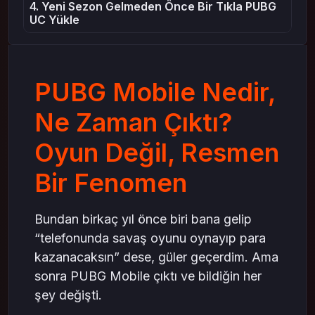
4. Yeni Sezon Gelmeden Önce Bir Tıkla PUBG
UC Yükle
5. Sürpriz Etkinlikler Çıkınca “Keşke”
Dememek İçin PUBG UC Yükleme
6. Ne Zaman UC Yükleme Yapılır, Ne Zaman
PUBG Mobile Nedir,
Beklenir?
7. İlk UC’mi Alırken Dolandırıldım. Artık Sadece
Ne Zaman Çıktı?
UC Satın Alma İşimi Mas4Games’te Yapıyorum
8. Büyük Paket Almana Gerek Yok – Kendi
Oyun Değil, Resmen
Bütçene Göre UC Satın Al
Sonuç: PUBG Mobile Sadece Oyun Değil,
Bir Fenomen
Yaşam Tarzı – Ama UC Olmadan Yarım
Bundan birkaç yıl önce biri bana gelip
“telefonunda savaş oyunu oynayıp para
kazanacaksın” dese, güler geçerdim. Ama
sonra PUBG Mobile çıktı ve bildiğin her
şey değişti.