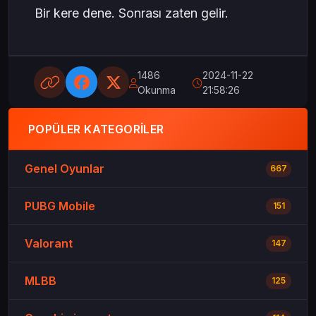
Bir kere dene. Sonrası zaten gelir.
1486
2024-11-22
Okunma
21:58:26
POPÜLER KATEGORILER
Genel Oyunlar
667
PUBG Mobile
151
Valorant
147
MLBB
125