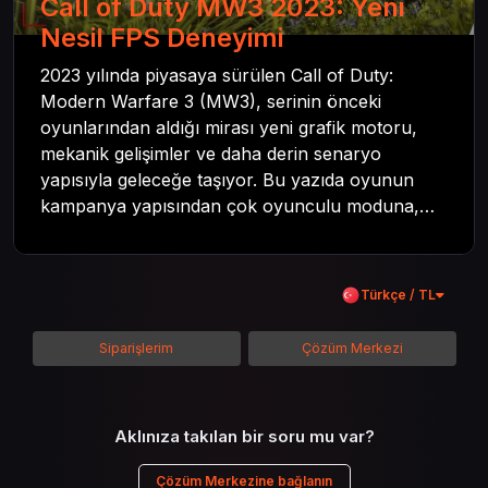
Call of Duty MW3 2023: Yeni
Nesil FPS Deneyimi
2023 yılında piyasaya sürülen Call of Duty:
Modern Warfare 3 (MW3), serinin önceki
oyunlarından aldığı mirası yeni grafik motoru,
mekanik gelişimler ve daha derin senaryo
yapısıyla geleceğe taşıyor. Bu yazıda oyunun
kampanya yapısından çok oyunculu moduna,
zombi deneyiminden oyun içi ödül sistemine
kadar her şeyi kapsamaya çalışacaktır. Tüm
içeriği boyunca Call of Duty evreninin
Türkçe / TL
detaylarına inilecek ve steam hediye kartı
kullanımının avantajlarından da bahsedilecektir.
Siparişlerim
Çözüm Merkezi
Aklınıza takılan bir soru mu var?
Çözüm Merkezine bağlanın