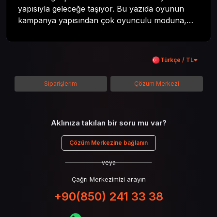
yapısıyla geleceğe taşıyor. Bu yazıda oyunun
kampanya yapısından çok oyunculu moduna,
zombi deneyiminden oyun içi ödül sistemine
kadar her şeyi kapsamaya çalışacaktır. Tüm
içeriği boyunca Call of Duty evreninin
Türkçe / TL
detaylarına inilecek ve steam hediye kartı
kullanımının avantajlarından da bahsedilecektir.
Siparişlerim
Çözüm Merkezi
Aklınıza takılan bir soru mu var?
Çözüm Merkezine bağlanın
veya
Çağrı Merkezimizi arayın
+90(850) 241 33 38