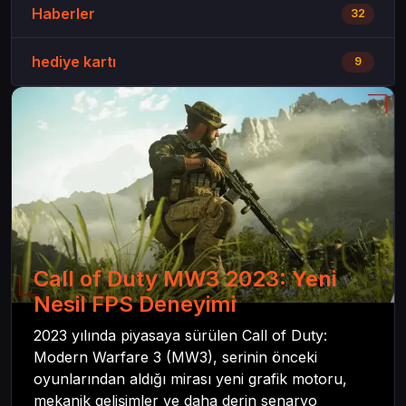
Haberler
32
hediye kartı
9
Call of Duty MW3 2023: Yeni
Nesil FPS Deneyimi
2023 yılında piyasaya sürülen Call of Duty:
Modern Warfare 3 (MW3), serinin önceki
oyunlarından aldığı mirası yeni grafik motoru,
mekanik gelişimler ve daha derin senaryo