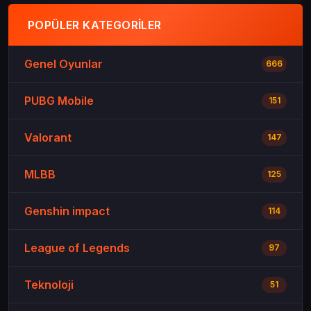
POPÜLER KATEGORILER
Genel Oyunlar
666
PUBG Mobile
151
Valorant
147
MLBB
125
Genshin impact
114
League of Legends
97
Teknoloji
51