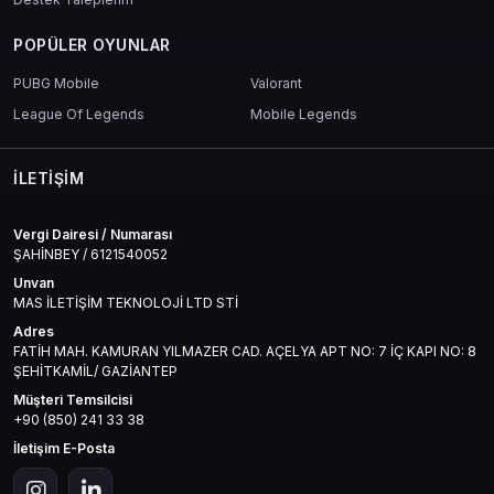
POPÜLER OYUNLAR
PUBG Mobile
Valorant
League Of Legends
Mobile Legends
İLETIŞIM
Vergi Dairesi / Numarası
ŞAHİNBEY / 6121540052
Unvan
MAS İLETİŞİM TEKNOLOJİ LTD STİ
Adres
FATİH MAH. KAMURAN YILMAZER CAD. AÇELYA APT NO: 7 İÇ KAPI NO: 8
ŞEHİTKAMİL/ GAZİANTEP
Müşteri Temsilcisi
+90 (850) 241 33 38
İletişim E-Posta