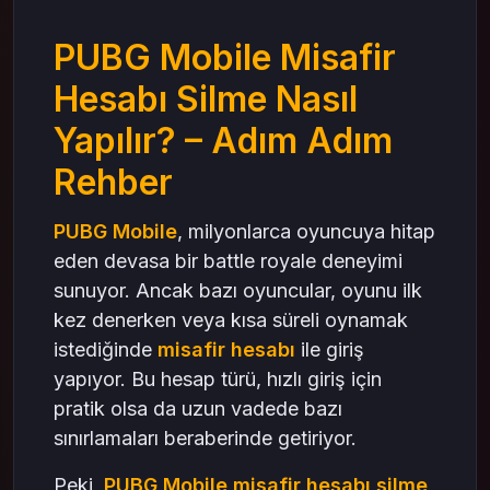
4. Misafir Hesabı Bağlantısını Kaldırın
5. Verileri Temizleyin
PUBG Mobile Misafir
Misafir Hesabı Silmeden Önce Dikkat Etmeniz
Hesabı Silme Nasıl
Gerekenler
PUBG UC Yükleme ve Misafir Hesap Riski
Yapılır? – Adım Adım
UC Satın Alma Öncesi Hesap Güvenliği
Rehber
PUBG UC Kullanım Stratejileri
PUBG Mobile Hesap Türleri Arasında Geçiş
PUBG Mobile
, milyonlarca oyuncuya hitap
Misafir Hesap Silme ve Yeni Başlangıç
eden devasa bir battle royale deneyimi
Sonuç: PUBG Mobile’da Güvenli ve Kalıcı
sunuyor. Ancak bazı oyuncular, oyunu ilk
Hesap Kullanımı
kez denerken veya kısa süreli oynamak
Mas4games ile Güvenilir PUBG UC Yükleme
istediğinde
misafir hesabı
ile giriş
Deneyimi
yapıyor. Bu hesap türü, hızlı giriş için
pratik olsa da uzun vadede bazı
sınırlamaları beraberinde getiriyor.
Peki,
PUBG Mobile misafir hesabı silme