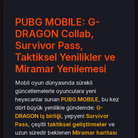
Taktiksel İyileştirmeler: Daha Akıcı Oyun
Deneyimi
PUBG MOBILE: G-
Miramar Haritası Yenilemesi: Çölün Yeni Hali
UC Satın Al ile Yeniliklerden Yararlanma
DRAGON Collab,
Sonuç: PUBG MOBILE’da Dolu Dolu Bir
Güncelleme
Survivor Pass,
Taktiksel Yenilikler ve
Miramar Yenilemesi
Mobil oyun dünyasında sürekli
güncellemelerle oyunculara yeni
heyecanlar sunan
PUBG MOBILE
, bu kez
dört büyük yenilikle gündemde:
G-
DRAGON iş birliği
, yepyeni
Survivor
Pass
, çeşitli
taktiksel geliştirmeler
ve
uzun süredir beklenen
Miramar haritası