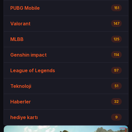
PUBG Mobile
151
Valorant
147
MLBB
125
Genshin impact
114
League of Legends
97
Teknoloji
51
Haberler
32
hediye kartı
9