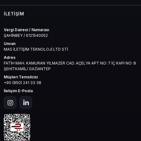
İLETIŞIM
Vergi Dairesi / Numarası
ŞAHİNBEY / 6121540052
Unvan
MAS İLETİŞİM TEKNOLOJİ LTD STİ
Adres
FATİH MAH. KAMURAN YILMAZER CAD. AÇELYA APT NO: 7 İÇ KAPI NO: 8
ŞEHİTKAMİL/ GAZİANTEP
Müşteri Temsilcisi
+90 (850) 241 33 38
İletişim E-Posta