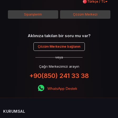
Türkçe / TL
detaylarına inilecek ve steam hediye kartı
kullanımının avantajlarından da bahsedilecektir.
Siparişlerim
Çözüm Merkezi
Aklınıza takılan bir soru mu var?
Çözüm Merkezine bağlanın
veya
Çağrı Merkezimizi arayın
+90(850) 241 33 38
WhatsApp Destek
KURUMSAL