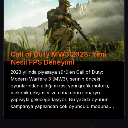
Call of Duty MW3 2023: Yeni
Nesil FPS Deneyimi
2023 yılında piyasaya sürülen Call of Duty:
Modern Warfare 3 (MW3), serinin önceki
oyunlarından aldığı mirası yeni grafik motoru,
mekanik gelişimler ve daha derin senaryo
yapısıyla geleceğe taşıyor. Bu yazıda oyunun
kampanya yapısından çok oyunculu moduna,
zombi deneyiminden oyun içi ödül sistemine
kadar her şeyi kapsamaya çalışacaktır. Tüm
içeriği boyunca Call of Duty evreninin