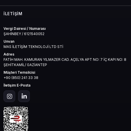
İLETIŞIM
Vergi Dairesi / Numarası
ŞAHİNBEY / 6121540052
Unvan
MAS İLETİŞİM TEKNOLOJİ LTD STİ
Adres
FATİH MAH. KAMURAN YILMAZER CAD. AÇELYA APT NO: 7 İÇ KAPI NO: 8
ŞEHİTKAMİL/ GAZİANTEP
Müşteri Temsilcisi
+90 (850) 241 33 38
İletişim E-Posta