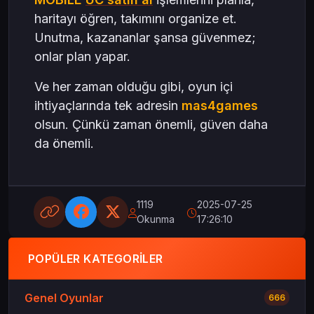
haritayı öğren, takımını organize et.
Unutma, kazananlar şansa güvenmez;
onlar plan yapar.
Ve her zaman olduğu gibi, oyun içi
ihtiyaçlarında tek adresin
mas4games
olsun. Çünkü zaman önemli, güven daha
da önemli.
1119
2025-07-25
Okunma
17:26:10
POPÜLER KATEGORILER
Genel Oyunlar
666