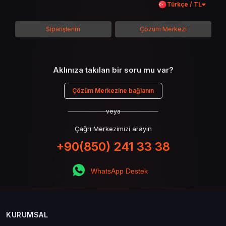
Türkçe / TL
detaylarına inilecek ve steam hediye kartı
kullanımının avantajlarından da bahsedilecektir.
Siparişlerim
Çözüm Merkezi
Aklınıza takılan bir soru mu var?
Çözüm Merkezine bağlanın
veya
Çağrı Merkezimizi arayın
+90(850) 241 33 38
WhatsApp Destek
KURUMSAL