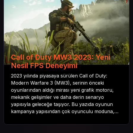
Call of Duty MW3 2023: Yeni
Nesil FPS Deneyimi
2023 yılında piyasaya sürülen Call of Duty:
Modern Warfare 3 (MW3), serinin önceki
oyunlarından aldığı mirası yeni grafik motoru,
mekanik gelişimler ve daha derin senaryo
yapısıyla geleceğe taşıyor. Bu yazıda oyunun
kampanya yapısından çok oyunculu moduna,
zombi deneyiminden oyun içi ödül sistemine
kadar her şeyi kapsamaya çalışacaktır. Tüm
içeriği boyunca Call of Duty evreninin