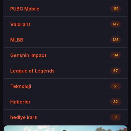
PUBG Mobile
151
Valorant
147
MLBB
125
Genshin impact
114
League of Legends
97
Teknoloji
51
Haberler
32
hediye kartı
9