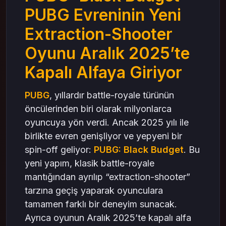
Oyunun Ritmi
PUBG Evreninin Yeni
Gelişim Sistemi: Karakter, Üs ve Ekipman
Yönetimi
Extraction-Shooter
Kalıcı İlerleme Mantığı
Oyunu Aralık 2025’te
Silah ve Ekipman Özelleştirmesi
Kapalı Alfaya Giriyor
Neden Extraction-Shooter PUBG İçin Mantıklı
Bir Adım?
PUBG
, yıllardır battle-royale türünün
Daha Stratejik Çatışmalar
öncülerinden biri olarak milyonlarca
Daha Karanlık ve Olgun Atmosfer
oyuncuya yön verdi. Ancak 2025 yılı ile
Kapalı Alfa Süreci: Aralık 2025’te Başlıyor
birlikte evren genişliyor ve yepyeni bir
Ne Sunacak?
spin-off geliyor:
PUBG: Black Budget
. Bu
Black Budget ve PUBG UC: Oyunculara Nasıl
yeni yapım, klasik battle-royale
Avantaj Sağlar?
mantığından ayrılıp “extraction-shooter”
Kozmetik ve Kişiselleştirme
tarzına geçiş yaparak oyunculara
Sezonluk İçeriklere Erişim
tamamen farklı bir deneyim sunacak.
Oyuncular İçin Hazırlık Önerileri
Ayrıca oyunun Aralık 2025’te kapalı alfa