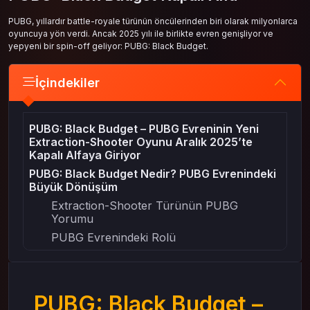
PUBG, yıllardır battle-royale türünün öncülerinden biri olarak milyonlarca
oyuncuya yön verdi. Ancak 2025 yılı ile birlikte evren genişliyor ve
yepyeni bir spin-off geliyor: PUBG: Black Budget.
İçindekiler
PUBG: Black Budget – PUBG Evreninin Yeni
Extraction-Shooter Oyunu Aralık 2025’te
Kapalı Alfaya Giriyor
PUBG: Black Budget Nedir? PUBG Evrenindeki
Büyük Dönüşüm
Extraction-Shooter Türünün PUBG
Yorumu
PUBG Evrenindeki Rolü
Harita ve Oynanış Yapısı: Daha Küçük, Daha
Yoğun, Daha Tehlikeli
Harita Boyutu ve Döngüsü
PUBG: Black Budget –