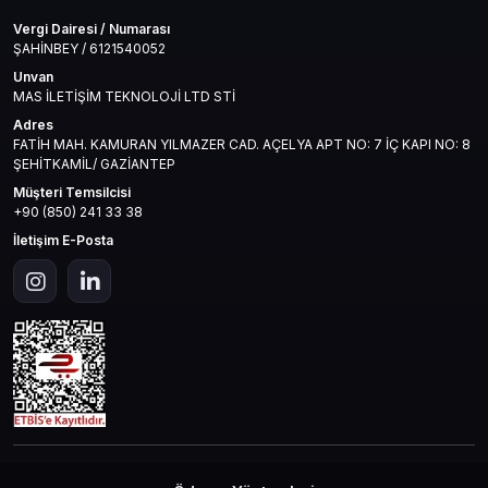
Vergi Dairesi / Numarası
ŞAHİNBEY / 6121540052
Unvan
MAS İLETİŞİM TEKNOLOJİ LTD STİ
Adres
FATİH MAH. KAMURAN YILMAZER CAD. AÇELYA APT NO: 7 İÇ KAPI NO: 8
ŞEHİTKAMİL/ GAZİANTEP
Müşteri Temsilcisi
+90 (850) 241 33 38
İletişim E-Posta