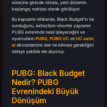
Sonuç: PUBG Evreni 2025’te Yeniden Doğuyor
sürecine girecek olması, yeni dönemin
başlangıç noktası olarak görülüyor.
Bu kapsamlı rehberde, Black Budget’ın ne
sunduğunu, extraction-shooter yapısının
PUBG evreninde nasıl işleyeceğini ve
oyuncuların
PUBG
,
PUBG UC
ve
UC satın
al
ekosistemine dair ne bilmesi gerektiğini
detaylı şekilde ele alıyoruz.
PUBG: Black Budget
Nedir? PUBG
Evrenindeki Büyük
Dönüşüm