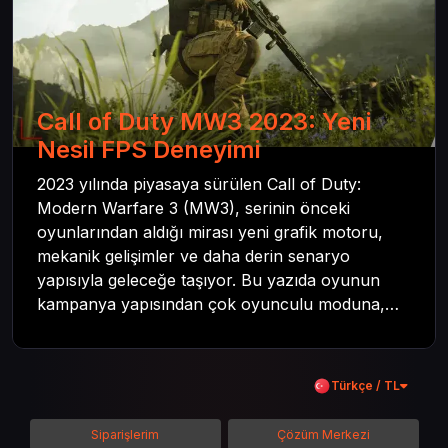
Call of Duty MW3 2023: Yeni
Nesil FPS Deneyimi
2023 yılında piyasaya sürülen Call of Duty:
Modern Warfare 3 (MW3), serinin önceki
oyunlarından aldığı mirası yeni grafik motoru,
mekanik gelişimler ve daha derin senaryo
yapısıyla geleceğe taşıyor. Bu yazıda oyunun
kampanya yapısından çok oyunculu moduna,
zombi deneyiminden oyun içi ödül sistemine
kadar her şeyi kapsamaya çalışacaktır. Tüm
içeriği boyunca Call of Duty evreninin
Türkçe / TL
detaylarına inilecek ve steam hediye kartı
kullanımının avantajlarından da bahsedilecektir.
Siparişlerim
Çözüm Merkezi