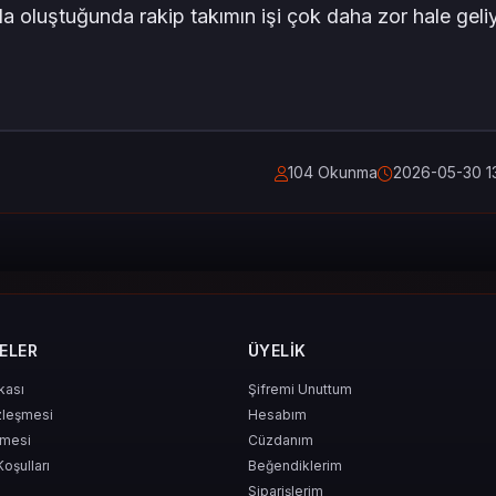
da oluştuğunda rakip takımın işi çok daha zor hale geliy
104 Okunma
2026-05-30 1
ELER
ÜYELIK
ikası
Şifremi Unuttum
zleşmesi
Hesabım
şmesi
Cüzdanım
Koşulları
Beğendiklerim
Siparişlerim