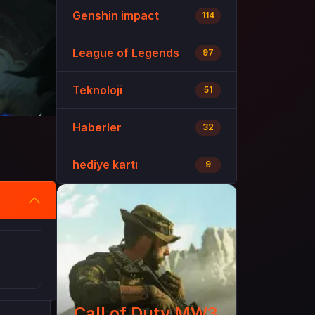
Genshin impact
114
League of Legends
97
Teknoloji
51
Haberler
32
hediye kartı
9
Call of Duty MW3