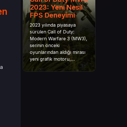
2023: Yeni Nesil
en
FPS Deneyimi
2023 yılında piyasaya
sürülen Call of Duty:
Modern Warfare 3 (MW3),
serinin önceki
oyunlarından aldığı mirası
yeni grafik motoru,
mekanik gelişimler ve daha
la
derin senaryo yapısıyla
geleceğe taşıyor. Bu
yazıda oyunun kampanya
yapısından çok oyunculu
moduna, zombi
deneyiminden oyun içi ödül
sistemine kadar her şeyi
kapsamaya çalışacaktır.