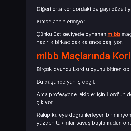
Diğeri orta koridordaki dalgayı düzeltiy
Kimse acele etmiyor.
Çünkü üst seviyede oynanan
mlbb
maçl
hazırlık birkaç dakika önce başlıyor.
mlbb Maçlarında Kor
Birçok oyuncu Lord'u oyunu bitiren obje
Bu düşünce yanlış değil.
Ama profesyonel ekipler için Lord'un değ
çıkıyor.
Rakip kuleye doğru ilerleyen bir minyo
yüzden takımlar savaş başlamadan önce 