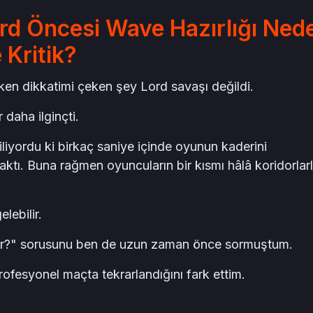
rd Öncesi Wave Hazırlığı Ned
 Kritik?
ken dikkatimi çeken şey Lord savaşı değildi.
daha ilginçti.
iliyordu ki birkaç saniye içinde oyunun kaderini
ktı. Buna rağmen oyuncuların bir kısmı hâlâ koridorlar
lebilir.
ar?" sorusunu ben de uzun zaman önce sormuştum.
rofesyonel maçta tekrarlandığını fark ettim.