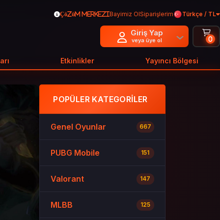
Bayimiz Ol
Siparişlerim
Türkçe / TL
Çözüm Merkezi
Giriş Yap
0
veya üye ol
arı
Etkinlikler
Yayıncı Bölgesi
POPÜLER KATEGORILER
Genel Oyunlar
667
PUBG Mobile
151
Valorant
147
MLBB
125