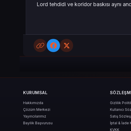
Lord tehdidi ve koridor baskısı aynı an
KURUMSAL
SÖZLEŞM
Hakkımızda
Gizlilik Polit
Çözüm Merkezi
Kullanıcı Sö
Yayıncılarımız
Satış Sözle
Bayilik Başvurusu
İptal & İade 
KVKK