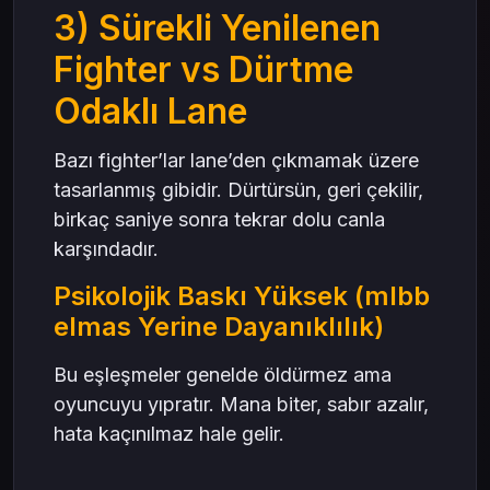
3) Sürekli Yenilenen
Fighter vs Dürtme
Odaklı Lane
Bazı fighter’lar lane’den çıkmamak üzere
tasarlanmış gibidir. Dürtürsün, geri çekilir,
birkaç saniye sonra tekrar dolu canla
karşındadır.
Psikolojik Baskı Yüksek (mlbb
elmas Yerine Dayanıklılık)
Bu eşleşmeler genelde öldürmez ama
oyuncuyu yıpratır. Mana biter, sabır azalır,
hata kaçınılmaz hale gelir.