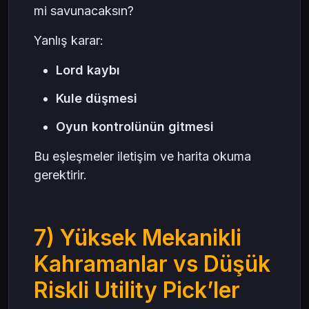
mi savunacaksın?
Yanlış karar:
Lord kaybı
Kule düşmesi
Oyun kontrolünün gitmesi
Bu eşleşmeler iletişim ve harita okuma
gerektirir.
7) Yüksek Mekanikli
Kahramanlar vs Düşük
Riskli Utility Pick’ler