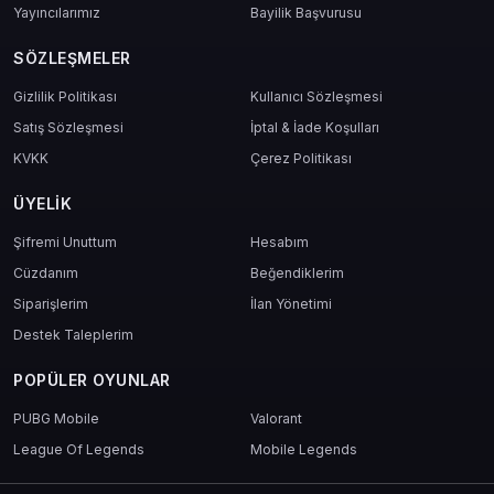
Yayıncılarımız
Bayilik Başvurusu
SÖZLEŞMELER
Gizlilik Politikası
Kullanıcı Sözleşmesi
Satış Sözleşmesi
İptal & İade Koşulları
KVKK
Çerez Politikası
ÜYELIK
Şifremi Unuttum
Hesabım
Cüzdanım
Beğendiklerim
Siparişlerim
İlan Yönetimi
Destek Taleplerim
POPÜLER OYUNLAR
PUBG Mobile
Valorant
League Of Legends
Mobile Legends