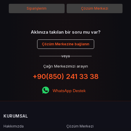
kullanımının avantajlarından da bahsedilecektir.
Siparişlerim
Çözüm Merkezi
Aklınıza takılan bir soru mu var?
Çözüm Merkezine bağlanın
veya
Çağrı Merkezimizi arayın
+90(850) 241 33 38
WhatsApp Destek
KURUMSAL
Hakkımızda
Çözüm Merkezi