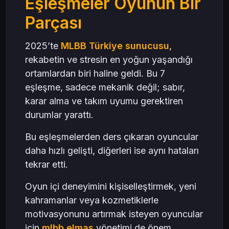
Eşleşmeler Oyunun Bir
Parçası
2025’te
MLBB Türkiye sunucusu
,
rekabetin ve stresin en yoğun yaşandığı
ortamlardan biri haline geldi. Bu 7
eşleşme, sadece mekanik değil; sabır,
karar alma ve takım uyumu gerektiren
durumlar yarattı.
Bu eşleşmelerden ders çıkaran oyuncular
daha hızlı gelişti, diğerleri ise aynı hataları
tekrar etti.
Oyun içi deneyimini kişiselleştirmek, yeni
kahramanlar veya kozmetiklerle
motivasyonunu artırmak isteyen oyuncular
için
mlbb elmas
yönetimi de önem