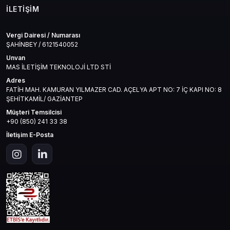
İLETIŞIM
Vergi Dairesi / Numarası
ŞAHİNBEY / 6121540052
Unvan
MAS İLETİŞİM TEKNOLOJİ LTD STİ
Adres
FATİH MAH. KAMURAN YILMAZER CAD. AÇELYA APT NO: 7 İÇ KAPI NO: 8
ŞEHİTKAMİL/ GAZİANTEP
Müşteri Temsilcisi
+90 (850) 241 33 38
İletişim E-Posta