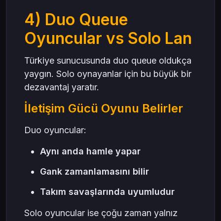
4) Duo Queue
Oyuncular vs Solo Lan
Türkiye sunucusunda duo queue oldukça
yaygın. Solo oynayanlar için bu büyük bir
dezavantaj yaratır.
İletişim Gücü Oyunu Belirler
Duo oyuncular:
Aynı anda hamle yapar
Gank zamanlamasını bilir
Takım savaşlarında uyumludur
Solo oyuncular ise çoğu zaman yalnız