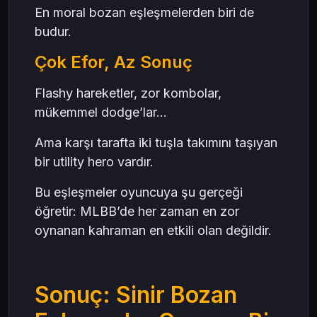
En moral bozan eşleşmelerden biri de
budur.
Çok Efor, Az Sonuç
Flashy hareketler, zor kombolar,
mükemmel dodge’lar…
Ama karşı tarafta iki tuşla takımını taşıyan
bir utility hero vardır.
Bu eşleşmeler oyuncuya şu gerçeği
öğretir: MLBB’de her zaman en zor
oynanan kahraman en etkili olan değildir.
Sonuç: Sinir Bozan