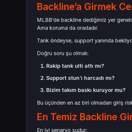
Backline’a Girmek Ces
MLBB’de backline dediğimiz yer genel
Ama koruma da oradadır.
Tank öndeyse, support yanında bekliyorsa
Doğru soru şu olmalı:
Rakip tank ulti attı mı?
Support stun’ı harcadı mı?
Bizim takım baskı kuruyor mu?
Bu üçünden en az biri olmadan giriş riskl
En Temiz Backline Gir
En iyi senaryo şudur: