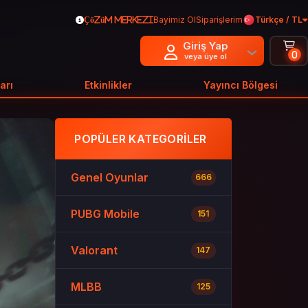
Bayimiz Ol
Siparişlerim
Türkçe / TL
Çözüm Merkezi
Giriş Yap
0
veya üye ol
arı
Etkinlikler
Yayıncı Bölgesi
POPÜLER KATEGORILER
Genel Oyunlar
666
PUBG Mobile
151
Valorant
147
MLBB
125