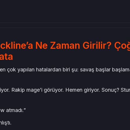
ckline’a Ne Zaman Girilir? Ço
ata
 çok yapılan hatalardan biri şu: savaş başlar başla
iyor. Rakip mage’i görüyor. Hemen giriyor. Sonuç? Stu
ow atmadı.”
ıştı.