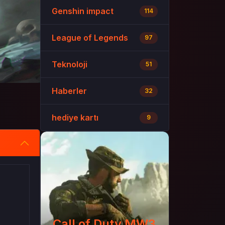
Genshin impact
114
League of Legends
97
Teknoloji
51
Haberler
32
hediye kartı
9
Call of Duty MW3