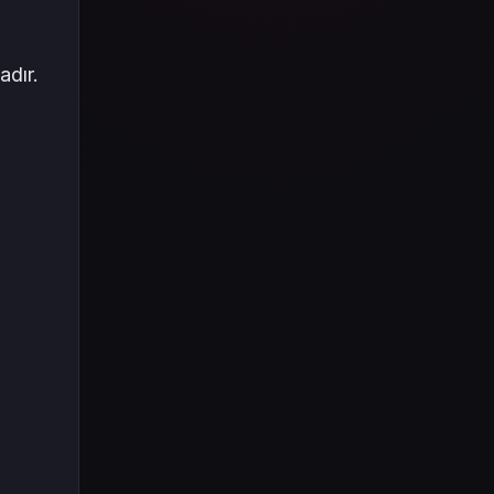
Tüm içeriği boyunca Call
of Duty evreninin
detaylarına inilecek ve
dır.
steam hediye kartı
kullanımının
avantajlarından da
bahsedilecektir.