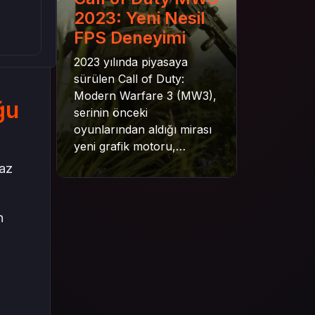
2023: Yeni Nesil
FPS Deneyimi
2023 yılında piyasaya
sürülen Call of Duty:
Modern Warfare 3 (MW3),
ğu
serinin önceki
oyunlarından aldığı mirası
yeni grafik motoru,
mekanik gelişimler ve daha
maz
derin senaryo yapısıyla
geleceğe taşıyor. Bu
yazıda oyunun kampanya
n
yapısından çok oyunculu
moduna, zombi
deneyiminden oyun içi ödül
sistemine kadar her şeyi
kapsamaya çalışacaktır.