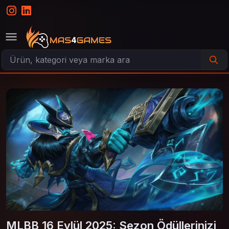
MLBB 16 Eylül 2025: Sezon Ödüllerinizi