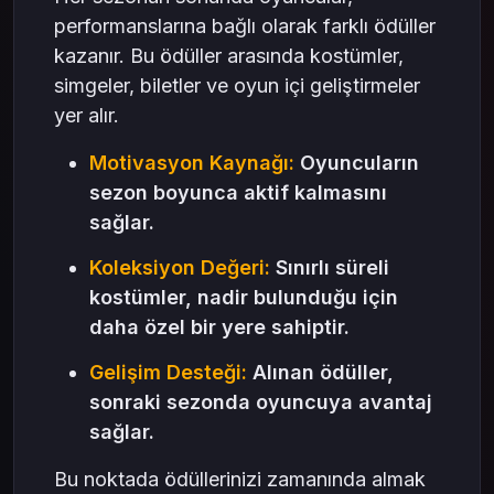
performanslarına bağlı olarak farklı ödüller
kazanır. Bu ödüller arasında kostümler,
simgeler, biletler ve oyun içi geliştirmeler
yer alır.
Motivasyon Kaynağı:
Oyuncuların
sezon boyunca aktif kalmasını
sağlar.
Koleksiyon Değeri:
Sınırlı süreli
kostümler, nadir bulunduğu için
daha özel bir yere sahiptir.
Gelişim Desteği:
Alınan ödüller,
sonraki sezonda oyuncuya avantaj
sağlar.
Bu noktada ödüllerinizi zamanında almak