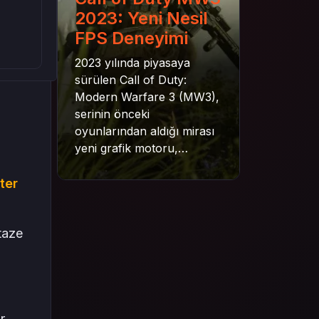
2023: Yeni Nesil
FPS Deneyimi
2023 yılında piyasaya
sürülen Call of Duty:
Modern Warfare 3 (MW3),
serinin önceki
oyunlarından aldığı mirası
yeni grafik motoru,
mekanik gelişimler ve daha
derin senaryo yapısıyla
ter
geleceğe taşıyor. Bu
yazıda oyunun kampanya
taze
yapısından çok oyunculu
moduna, zombi
deneyiminden oyun içi ödül
sistemine kadar her şeyi
kapsamaya çalışacaktır.
r.