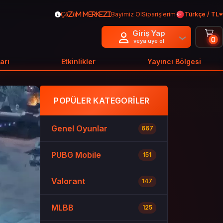
Bayimiz Ol
Siparişlerim
Türkçe / TL
Çözüm Merkezi
Giriş Yap
0
veya üye ol
arı
Etkinlikler
Yayıncı Bölgesi
POPÜLER KATEGORILER
Genel Oyunlar
667
PUBG Mobile
151
Valorant
147
MLBB
125