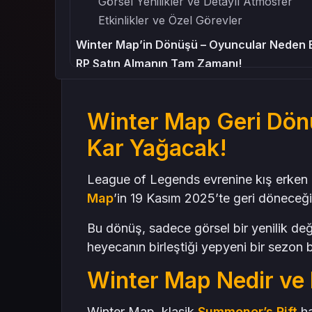
Görsel Yenilikler ve Detaylı Atmosfer
Etkinlikler ve Özel Görevler
Winter Map’in Dönüşü – Oyuncular Neden 
RP Satın Almanın Tam Zamanı!
LOL Oyuncuları İçin Kış Stratejisi
Takım Uyumu ve Eğlence
Winter Map Geri Dön
Winter Map Ne Kadar Süre Kalacak?
Kar Yağacak!
Sonuç – LOL’de Kış Başlıyor, Sen Hazır mısı
Mas4Games ile Kışa Güçlü Gir!
League of Legends evrenine kış erken ge
Map
’in 19 Kasım 2025’te geri döneceğ
Bu dönüş, sadece görsel bir yenilik de
heyecanın birleştiği yepyeni bir sezon 
Winter Map Nedir ve
Winter Map, klasik
Summoner’s Rift
ha