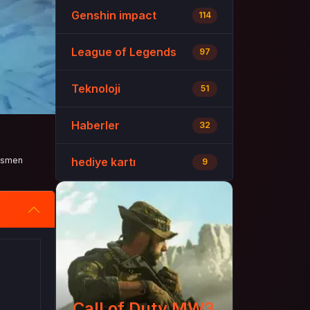
Genshin impact
114
League of Legends
97
Teknoloji
51
Haberler
32
resmen
hediye kartı
9
Call of Duty MW3