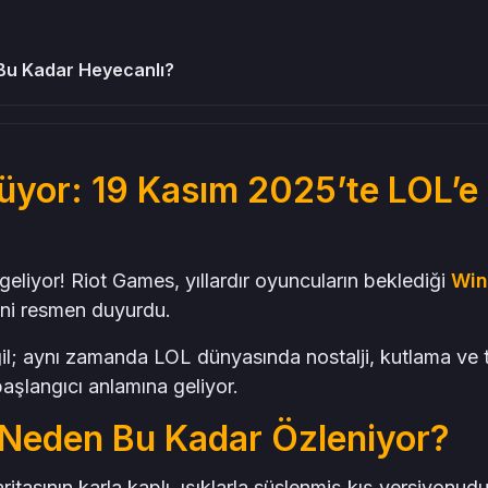
Bu Kadar Heyecanlı?
üyor: 19 Kasım 2025’te LOL’e
n?
liyor! Riot Games, yıllardır oyuncuların beklediği
Win
ini resmen duyurdu.
ğil; aynı zamanda LOL dünyasında nostalji, kutlama ve 
başlangıcı anlamına geliyor.
 Neden Bu Kadar Özleniyor?
ritasının karla kaplı, ışıklarla süslenmiş kış versiyonudu