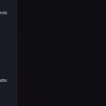
rolü
tır.