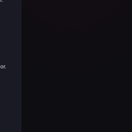
Tüm içeriği boyunca Call
of Duty evreninin
detaylarına inilecek ve
steam hediye kartı
kullanımının
avantajlarından da
bahsedilecektir.
or.