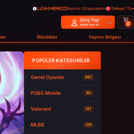
Bayimiz Ol
Siparişlerim
Türkçe / TL
Çözüm Merkezi
Giriş Yap
0
veya üye ol
arı
Etkinlikler
Yayıncı Bölgesi
POPÜLER KATEGORILER
Genel Oyunlar
667
PUBG Mobile
151
Valorant
147
MLBB
125