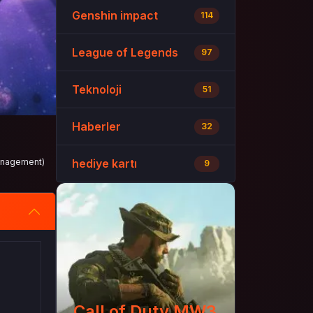
Genshin impact
114
League of Legends
97
Teknoloji
51
Haberler
32
management)
hediye kartı
9
Call of Duty MW3