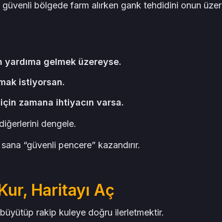
se güvenli bölgede farm alırken gank tehdidini onun üzer
ın yardıma gelmek üzereyse.
mak istiyorsan.
çin zamana ihtiyacın varsa.
iğerlerini dengele.
 sana “güvenli pencere” kazandırır.
Kur, Haritayı Aç
yütüp rakip kuleye doğru ilerletmektir.