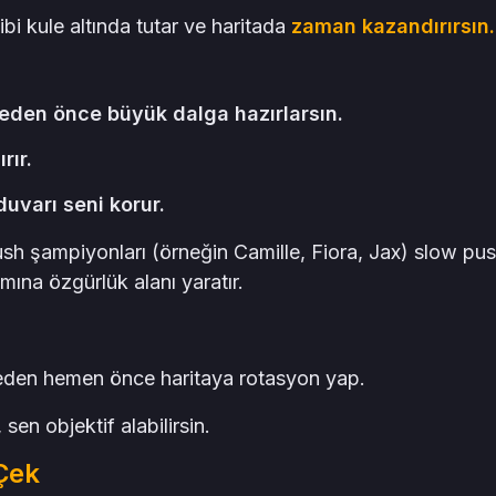
bi kule altında tutar ve haritada
zaman kazandırırsın.
eden önce büyük dalga hazırlarsın.
rır.
uvarı seni korur.
 push şampiyonları (örneğin Camille, Fiora, Jax) slow pus
mına özgürlük alanı yaratır.
meden hemen önce haritaya rotasyon yap.
en objektif alabilirsin.
 Çek