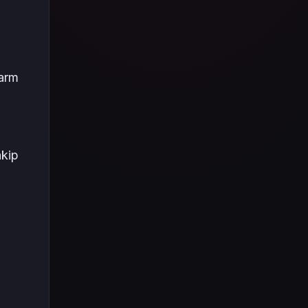
Tüm içeriği boyunca Call
of Duty evreninin
detaylarına inilecek ve
steam hediye kartı
kullanımının
farm
avantajlarından da
bahsedilecektir.
akip