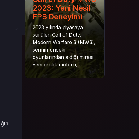
2023: Yeni Nesil
FPS Deneyimi
2023 yılında piyasaya
sürülen Call of Duty:
Modern Warfare 3 (MW3),
serinin önceki
oyunlarından aldığı mirası
yeni grafik motoru,
mekanik gelişimler ve daha
derin senaryo yapısıyla
geleceğe taşıyor. Bu
yazıda oyunun kampanya
yapısından çok oyunculu
moduna, zombi
deneyiminden oyun içi ödül
ğını
sistemine kadar her şeyi
kapsamaya çalışacaktır.