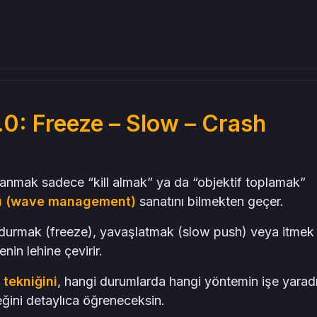
elirle
: Freeze – Slow – Crash
nmak sadece “kill almak” ya da “objektif toplamak”
lü (wave management)
sanatını bilmekten geçer.
ndurmak (freeze), yavaşlatmak (slow push) veya itmek
in lehine çevirir.
tekniğini
, hangi durumlarda hangi yöntemin işe yaradı
ceğini detaylıca öğreneceksin.