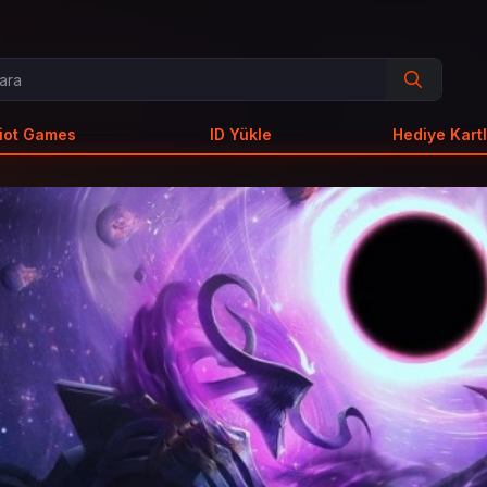
iot Games
ID Yükle
Hediye Kartl