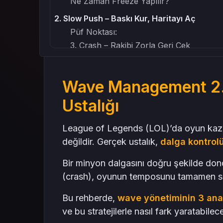
Ne Zaman Freeze Yapılır?
2. Slow Push – Baskı Kur, Haritayı Aç
Püf Noktası:
3. Crash – Rakibi Zorla Geri Çek
Crash Ne Zaman Kullanılır?
Üç Tekniği Kombine Et – Dalga Ritmini Sen B
Wave Management 2.0
RP Satın Almak ve Şampiyon Ustalığı
Ustalığı
Profesyonellerden Bir Tavsiye:
Sonuç – Dalgayı Yönet, Oyunu Yönet
League of Legends (LOL)’da oyun kaza
Mas4Games ile Oyunun Ritim Ustası Ol
değildir. Gerçek ustalık,
dalga kontro
Bir minyon dalgasını doğru şekilde do
(crash), oyunun temposunu tamamen sen
Bu rehberde,
wave yönetiminin 3 ana 
ve bu stratejilerle nasıl fark yaratabile